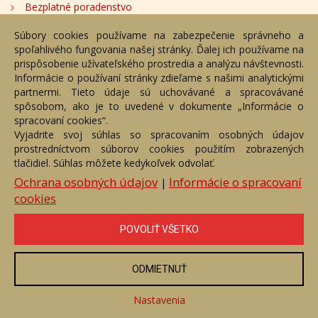
Bezplatné poradenstvo
Adresa
Súbory cookies používame na zabezpečenie správneho a
spoľahlivého fungovania našej stránky. Ďalej ich používame na
prispôsobenie užívateľského prostredia a analýzu návštevnosti.
Nižný Hrušov 333, 094 22, Slovenská republika
Informácie o používaní stránky zdieľame s našimi analytickými
partnermi. Tieto údaje sú uchovávané a spracovávané
+421 905 356 921
spôsobom, ako je to uvedené v dokumente „Informácie o
+421 905 959 101
spracovaní cookies“.
dartesro@dartesro.sk
Vyjadrite svoj súhlas so spracovaním osobných údajov
prostredníctvom súborov cookies použitím zobrazených
tlačidiel. Súhlas môžete kedykoľvek odvolať.
Hlavná stránka
Aukčný katalóg
Objednávka dražby
Ochrana osobných údajov
Informácie o spracovaní
|
Termíny aukcií
Online Aukcia
cookies
DARTE AUKČNÁ SPOLOČNOSŤ s.r.o. © 2007 - 2026
Akékoľvek používanie obrazových a textových súčastí tejto stránky je
POVOLIŤ VŠETKO
podmienené výslovným súhlasom jej vlastníka. Všetky práva sú
vyhradené.
ODMIETNUŤ
Nastavenia