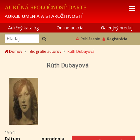
AUKČNÁ SPOLOČNOSŤ DARTE
AUKCIE UMENIA A STAROŽITNOSTÍ
Aukčný katalóg
Online aukcia
Galerijný predaj
Prihlásenie
Registrácia
Domov
Biografie autorov
Rúth Dubayová
Rúth Dubayová
1954-
Dátum narodenia: