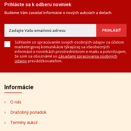
Prihláste sa k odberu noviniek
Budeme Vám zasielať informácie o nových aukciách a dielach.
Súhlasím so spracúvaním svojich osobných údajov za účelom
marketingovej komunikácie týkajúcej sa všeobecných
informácií o novinkách prostredníctvom e-mailu a potvrdzujem,
že som sa oboznámil so
zásadami spracovania osobných
údajov
prevádzkovateľom.
Informácie
O nás
Dražobný poriadok
Termíny aukcií