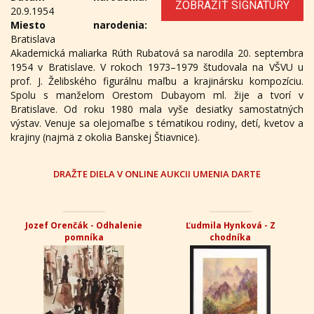
ZOBRAZIŤ SIGNATÚRY
20.9.1954
Miesto narodenia:
Bratislava
Akademická maliarka Rúth Rubatová sa narodila 20. septembra
1954 v Bratislave. V rokoch 1973–1979 študovala na VŠVU u
prof. J. Želibského figurálnu maľbu a krajinársku kompozíciu.
Spolu s manželom Orestom Dubayom ml. žije a tvorí v
Bratislave. Od roku 1980 mala vyše desiatky samostatných
výstav. Venuje sa olejomaľbe s tématikou rodiny, detí, kvetov a
krajiny (najmä z okolia Banskej Štiavnice).
DRAŽTE DIELA V ONLINE AUKCII UMENIA DARTE
Jozef Orenčák - Odhalenie
Ľudmila Hynková - Z
pomníka
chodníka