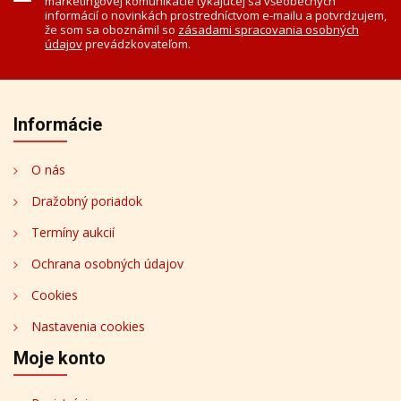
marketingovej komunikácie týkajúcej sa všeobecných
informácií o novinkách prostredníctvom e-mailu a potvrdzujem,
že som sa oboznámil so
zásadami spracovania osobných
údajov
prevádzkovateľom.
Informácie
O nás
Dražobný poriadok
Termíny aukcií
Ochrana osobných údajov
Cookies
Nastavenia cookies
Moje konto