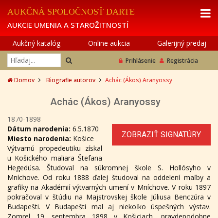
AUKČNÁ SPOLOČNOSŤ DARTE
AUKCIE UMENIA A STAROŽITNOSTÍ
Aukčný katalóg
Online aukcia
Galerijný predaj
Prihlásenie
Registrácia
Domov
Biografie autorov
Achác (Ákos) Aranyossy
Achác (Ákos) Aranyossy
1870-1898
Dátum narodenia:
6.5.1870
ZOBRAZIŤ SIGNATÚRY
Miesto narodenia:
Košice
Výtvarnú propedeutiku získal
u Košického maliara Štefana
Hegedüsa. Študoval na súkromnej škole S. Hollósyho v
Mníchove. Od roku 1888 ďalej študoval na oddelení maľby a
grafiky na Akadémií výtvarných umení v Mníchove. V roku 1897
pokračoval v štúdiu na Majstrovskej škole Júliusa Benczúra v
Budapešti. V Budapešti mal aj niekoľko úspešných výstav.
Zomrel 19. septembra 1898 v Košiciach, pravdepodobne