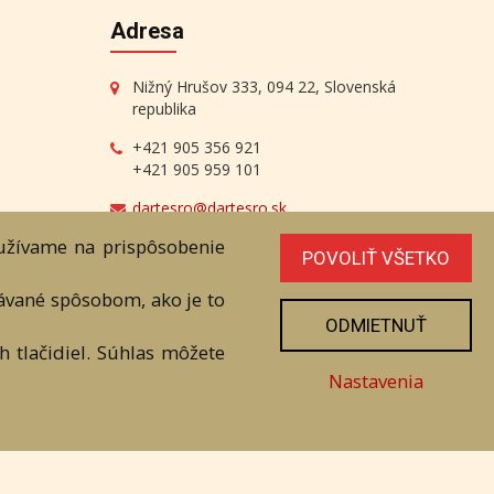
Adresa
Nižný Hrušov 333, 094 22, Slovenská
republika
+421 905 356 921
+421 905 959 101
dartesro@dartesro.sk
oužívame na prispôsobenie
POVOLIŤ VŠETKO
vávané spôsobom, ako je to
ODMIETNUŤ
line Aukcia
 tlačidiel. Súhlas môžete
Nastavenia
níka. Všetky práva sú vyhradené.