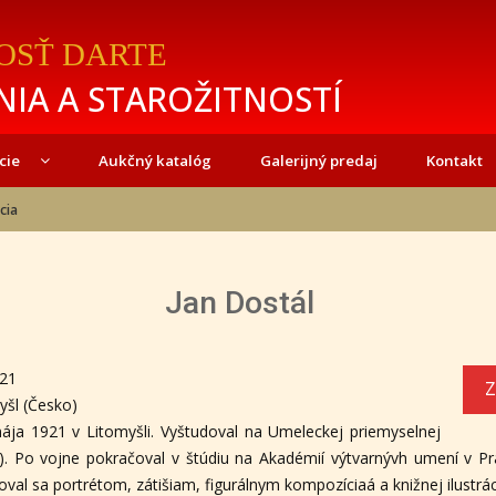
OSŤ DARTE
IA A STAROŽITNOSTÍ
cie
Aukčný katalóg
Galerijný predaj
Kontakt
cia
Jan Dostál
921
Z
yšl (Česko)
mája 1921 v Litomyšli. Vyštudoval na Umeleckej priemyselnej
. Po vojne pokračoval v štúdiu na Akadémií výtvarnývh umení v Pra
val sa portrétom, zátišiam, figurálnym kompozíciaá a knižnej ilustráci