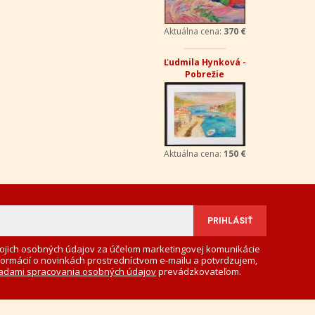
Aktuálna cena:
370 €
Ľudmila Hynková -
Pobrežie
Aktuálna cena:
150 €
ojich osobných údajov za účelom marketingovej komunikácie
formácií o novinkách prostredníctvom e-mailu a potvrdzujem,
adami spracovania osobných údajov
prevádzkovateľom.