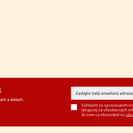
k
ch a dielach.
Súhlasím so spracúvaním sv
týkajúcej sa všeobecných in
že som sa oboznámil so
zás