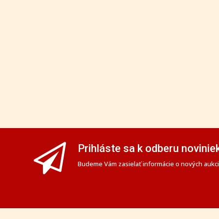
Prihláste sa k odberu novinie
Budeme Vám zasielať informácie o nových aukciá