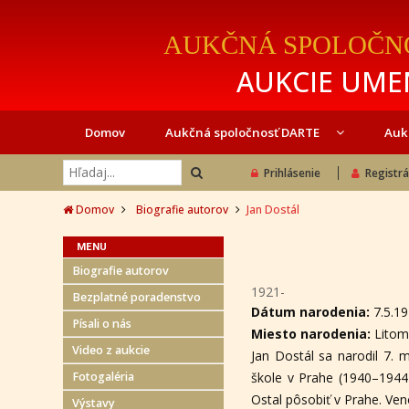
AUKČNÁ SPOLOČN
AUKCIE UMEN
Domov
Aukčná spoločnosť DARTE
Auk
Prihlásenie
Registrá
Domov
Biografie autorov
Jan Dostál
MENU
Biografie autorov
1921-
Bezplatné poradenstvo
Dátum narodenia:
7.5.1
Písali o nás
Miesto narodenia:
Litom
Video z aukcie
Jan Dostál sa narodil 7. 
Fotogaléria
škole v Prahe (1940–1944)
Ostal pôsobiť v Prahe. Veno
Výstavy