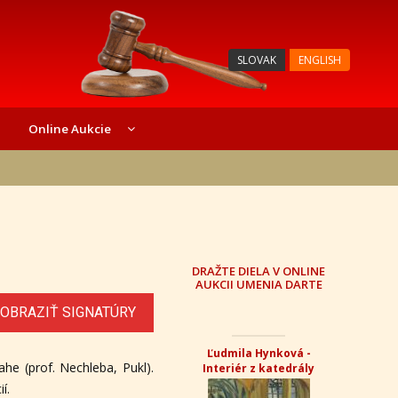
SLOVAK
ENGLISH
Online Aukcie
DRAŽTE DIELA V ONLINE
AUKCII UMENIA DARTE
OBRAZIŤ SIGNATÚRY
Ľudmila Hynková -
he (prof. Nechleba, Pukl).
Interiér z katedrály
í.