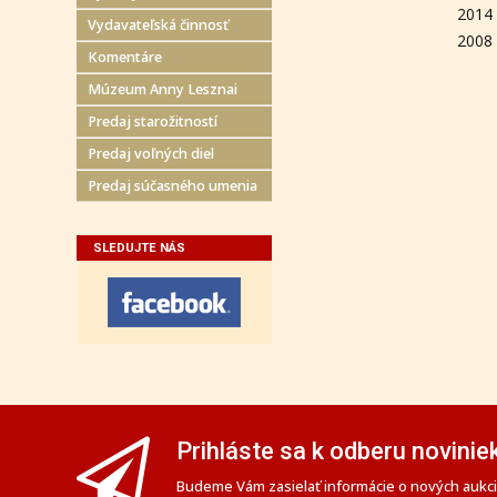
2014 
Vydavateľská činnosť
2008 
Komentáre
Múzeum Anny Lesznai
Predaj starožitností
Predaj voľných diel
Predaj súčasného umenia
SLEDUJTE NÁS