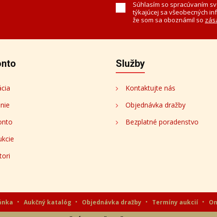
k
ch a dielach.
Súhlasím so spracúvaním sv
týkajúcej sa všeobecných in
že som sa oboznámil so
zás