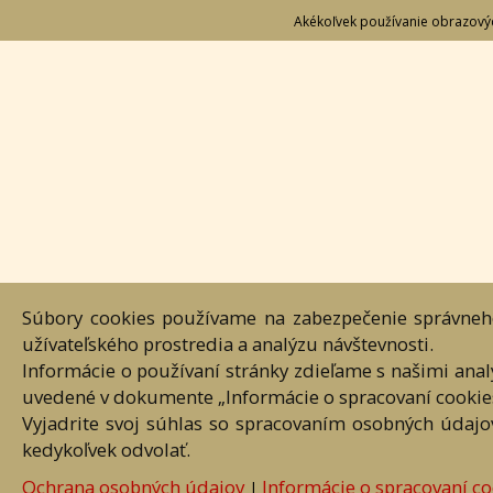
Informácie
Moje k
O nás
Registr
Dražobný poriadok
Prihlás
Termíny aukcií
Moje k
Ochrana osobných údajov
Moje a
Cookies
Moji au
Súbory cookies používame na zabezpečenie správneho
Nastavenia cookies
užívateľského prostredia a analýzu návštevnosti.
Informácie o používaní stránky zdieľame s našimi ana
Hlavná st
uvedené v dokumente „Informácie o spracovaní cookie
Vyjadrite svoj súhlas so spracovaním osobných údajo
Akékoľvek používanie obrazových
kedykoľvek odvolať.
Ochrana osobných údajov
Informácie o spracovaní co
|