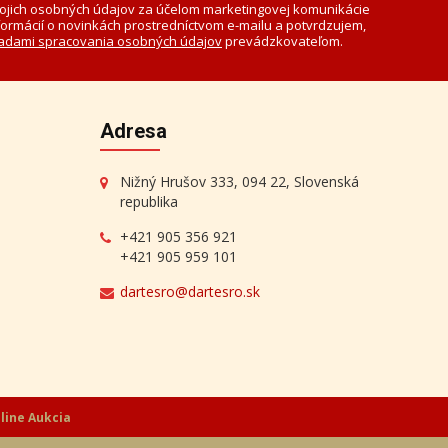
Aktuálna cena:
60 €
Igor Pančuk - Horský
potok
Aktuálna cena:
150 €
ojich osobných údajov za účelom marketingovej komunikácie
formácií o novinkách prostredníctvom e-mailu a potvrdzujem,
adami spracovania osobných údajov
prevádzkovateľom.