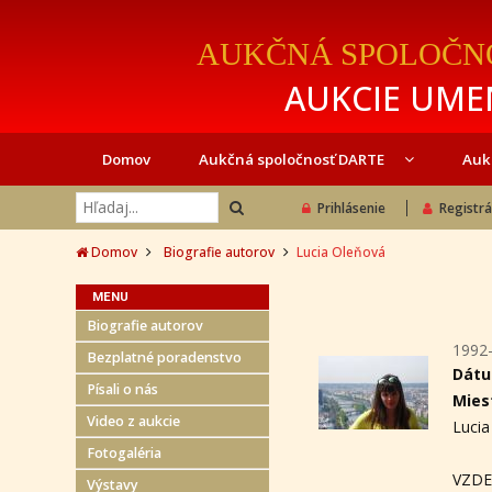
AUKČNÁ SPOLOČN
AUKCIE UMEN
Domov
Aukčná spoločnosť DARTE
Auk
Prihlásenie
Registrá
Domov
Biografie autorov
Lucia Oleňová
MENU
Biografie autorov
1992
Bezplatné poradenstvo
Dátu
Písali o nás
Mies
Video z aukcie
Lucia
Fotogaléria
VZDE
Výstavy