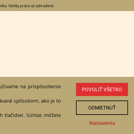
Adresa
Nižný Hrušov 333, 094 22, Slovenská
republika
+421 905 356 921
+421 905 959 101
dartesro@dartesro.sk
oužívame na prispôsobenie
POVOLIŤ VŠETKO
vávané spôsobom, ako je to
line Aukcia
ODMIETNUŤ
 tlačidiel. Súhlas môžete
níka. Všetky práva sú vyhradené.
Nastavenia