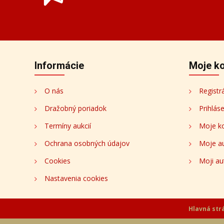
Prihláste sa k odberu novinie
Budeme Vám zasielať informácie o nových aukciá