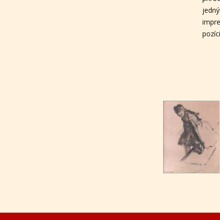
jedn
impre
pozíc