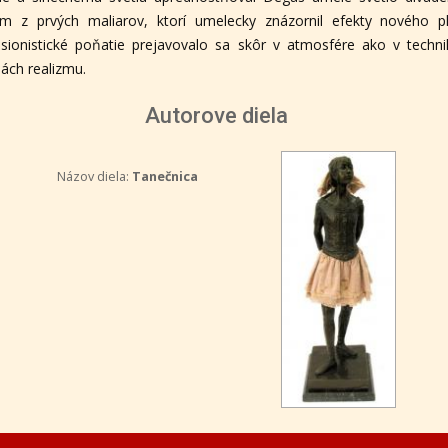
ým z prvých maliarov, ktorí umelecky znázornil efekty nového pl
sionistické poňatie prejavovalo sa skôr v atmosfére ako v techni
iách realizmu.
Autorove diela
Názov diela:
Tanečnica