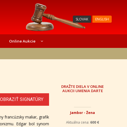
SLOVAK
ENGLISH
Online Aukcie
DRAŽTE DIELA V ONLINE
AUKCII UMENIA DARTE
OBRAZIŤ SIGNATÚRY
Jambor - Žena
y francúzsky maliar, grafik
ionizmu. Edgar bol synom