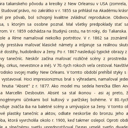
ra talianskeho pôvodu a kreolky z New Orleansu v USA (zomrela,
 študovať právo, no zakrátko v r. 1855 sa prihlásil na Akadémiu krá
l pre pôvab, bol schopný kvalitne zvládnuť reprodukcie. Obdivov
esa, s ktorým sa osobne poznal. Mal všetky predpoklady stať 
rom. V r. 1859 odchádza na študijnú cestu, na tri roky, do Talianska.
ole a Ríme namaľoval niekoľko portrétov. V r. 1862 sa zoznám
dy prestáva maľovať klasické námety a inšpiruje sa reálnou sku
é dostihy, hudobníkov a ženy. Po r. 1867 nasledujú typické obrazy z
vy tanečníc. Neskôr začína maľovať rozličné scény z prostredia
ky, cirkus, nevestince a iné). V 70.-tych rokoch veľa cestoval. Navštív
odisko svojej matky New Orleans. V tomto období prehĺbil styky s 
 vystavoval. Hoci impresionizmus bral s výhradami, namaľoval jede
 hnutia "Absint" z r. 1877. Ako model mu sedela herečka Ellen An
dla Marcellin Desboutin. Absint sa stal ikonou - asi aj preto,
cinogénnymi účinkami bol kultový v parížskej bohéme. V 80.-ty
eďuje zväčša iba na baletné scény a umývajúce sa ženy. V tomto 
vé plastiky tanečníc a aktov, odliate neskoršie do bronzu. Jeho 
ba, ktorá vyvrcholila okolo r. 1900, keď takmer oslepol. Oproti obd
de a slnečnému svetlu uprednostňoval Degas umelé svetlo divade