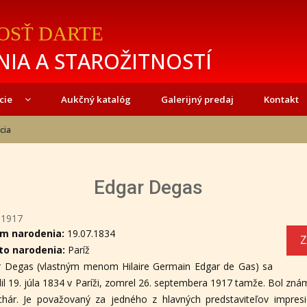
OSŤ DARTE
IA A STAROŽITNOSTÍ
cie
Aukčný katalóg
Galerijný predaj
Kontakt
cia
Edgar Degas
-1917
m narodenia:
19.07.1834
Z
to narodenia:
Paríž
r Degas (vlastným menom Hilaire Germain Edgar de Gas) sa
il 19. júla 1834 v Paríži, zomrel 26. septembera 1917 tamže. Bol znám
chár. Je považovaný za jedného z hlavných predstaviteľov impres