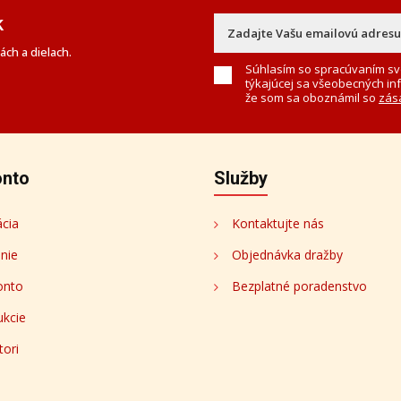
k
ch a dielach.
Súhlasím so spracúvaním sv
týkajúcej sa všeobecných in
že som sa oboznámil so
zás
onto
Služby
ácia
Kontaktujte nás
enie
Objednávka dražby
onto
Bezplatné poradenstvo
ukcie
tori