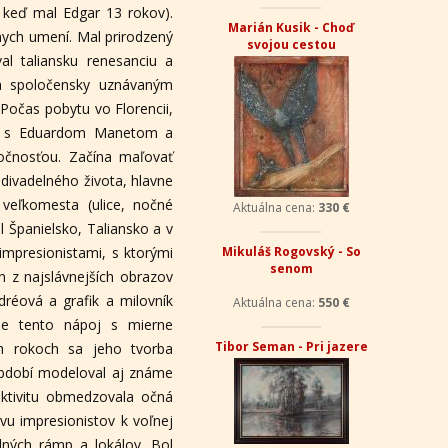
 keď mal Edgar 13 rokov).
snych umení. Mal prirodzený
al taliansku renesanciu a
sa spoločensky uznávaným
 Počas pobytu vo Florencii,
Aktuálna cena:
600 €
il s Eduardom Manetom a
točnosťou. Začína maľovať
Marián Kusik - Choď
svojou cestou
 divadelného života, hlavne
 veľkomesta (ulice, nočné
il Španielsko, Taliansko a v
impresionistami, s ktorými
n z najslávnejších obrazov
dréová a grafik a milovník
 že tento nápoj s mierne
Aktuálna cena:
330 €
ch rokoch sa jeho tvorba
období modeloval aj známe
Mikuláš Rogovský - So
aktivitu obmedzovala očná
senom
ivu impresionistov k voľnej
lných rámp a lokálov. Bol