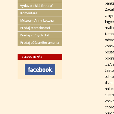
banká
Vydavateľská činnosť
Začal
Komentáre
zmyse
Múzeum Anny Lesznai
Ingr
malia
Predaj starožitností
Neap
Predaj voľných diel
odvte
Predaj súčasného umenia
konsk
posta
SLEDUJTE NÁS
podni
USA r
často
tohto
diva
halu
sústr
vosko
choro
príro