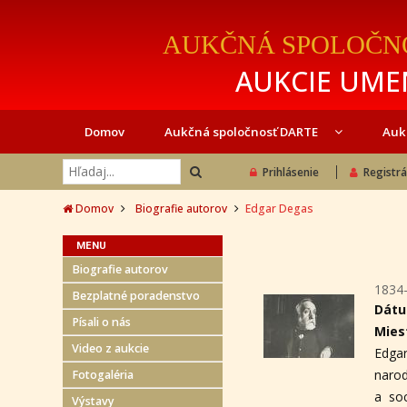
AUKČNÁ SPOLOČN
AUKCIE UMEN
Domov
Aukčná spoločnosť DARTE
Auk
Prihlásenie
Registrá
Domov
Biografie autorov
Edgar Degas
MENU
Biografie autorov
1834
Bezplatné poradenstvo
Dátu
Písali o nás
Mies
Video z aukcie
Edga
narod
Fotogaléria
a so
Výstavy