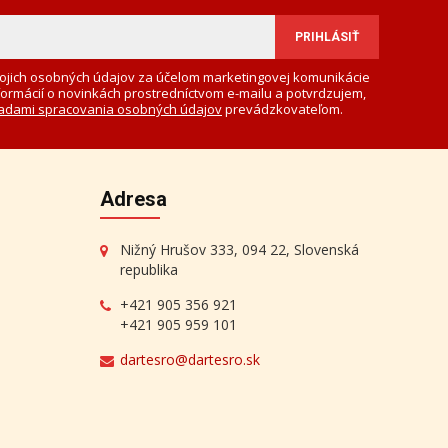
ojich osobných údajov za účelom marketingovej komunikácie
formácií o novinkách prostredníctvom e-mailu a potvrdzujem,
adami spracovania osobných údajov
prevádzkovateľom.
Adresa
Nižný Hrušov 333, 094 22, Slovenská
republika
+421 905 356 921
+421 905 959 101
dartesro@dartesro.sk