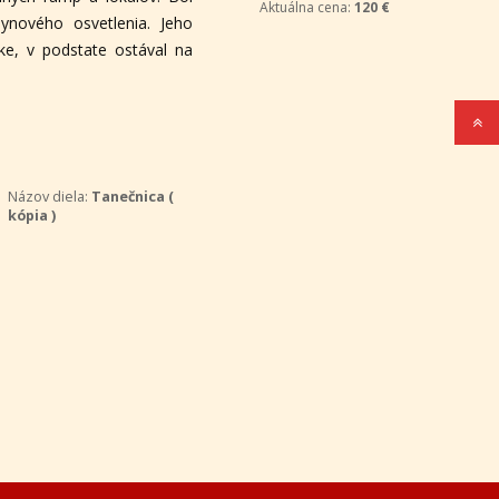
ynového osvetlenia. Jeho
ke, v podstate ostával na
Aktuálna cena:
550 €
Tibor Seman - Pri jazere
Názov diela:
Tanečnica (
kópia )
Aktuálna cena:
120 €