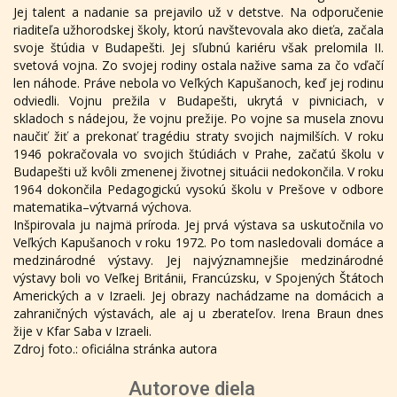
Jej talent a nadanie sa prejavilo už v detstve. Na odporučenie
riaditeľa užhorodskej školy, ktorú navštevovala ako dieťa, začala
svoje štúdia v Budapešti. Jej sľubnú kariéru však prelomila II.
svetová vojna. Zo svojej rodiny ostala nažive sama za čo vďačí
len náhode. Práve nebola vo Veľkých Kapušanoch, keď jej rodinu
odviedli. Vojnu prežila v Budapešti, ukrytá v pivniciach, v
skladoch s nádejou, že vojnu prežije. Po vojne sa musela znovu
naučiť žiť a prekonať tragédiu straty svojich najmilších. V roku
1946 pokračovala vo svojich štúdiách v Prahe, začatú školu v
Budapešti už kvôli zmenenej životnej situácii nedokončila. V roku
1964 dokončila Pedagogickú vysokú školu v Prešove v odbore
matematika–výtvarná výchova.
Inšpirovala ju najmä príroda. Jej prvá výstava sa uskutočnila vo
Veľkých Kapušanoch v roku 1972. Po tom nasledovali domáce a
medzinárodné výstavy. Jej najvýznamnejšie medzinárodné
výstavy boli vo Veľkej Británii, Francúzsku, v Spojených Štátoch
Amerických a v Izraeli. Jej obrazy nachádzame na domácich a
zahraničných výstavách, ale aj u zberateľov. Irena Braun dnes
žije v Kfar Saba v Izraeli.
Zdroj foto.: oficiálna stránka autora
Autorove diela