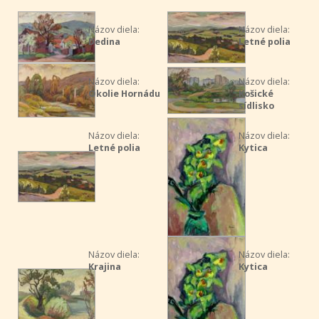
Názov diela:
Názov diela:
Dedina
Letné polia
Názov diela:
Názov diela:
Okolie Hornádu
Košické
sídlisko
Názov diela:
Názov diela:
Letné polia
Kytica
Názov diela:
Názov diela:
Krajina
Kytica