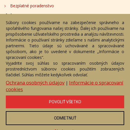
Bezplatné poradenstvo
Adresa
Súbory cookies používame na zabezpečenie správneho a
spoľahlivého fungovania našej stránky. Ďalej ich používame na
Nižný Hrušov 333, 094 22, Slovenská republika
prispôsobenie užívateľského prostredia a analýzu návštevnosti.
Informácie o používaní stránky zdieľame s našimi analytickými
+421 905 356 921
partnermi. Tieto údaje sú uchovávané a spracovávané
+421 905 959 101
spôsobom, ako je to uvedené v dokumente „Informácie o
dartesro@dartesro.sk
spracovaní cookies“.
Vyjadrite svoj súhlas so spracovaním osobných údajov
prostredníctvom súborov cookies použitím zobrazených
tlačidiel. Súhlas môžete kedykoľvek odvolať.
Hlavná stránka
Aukčný katalóg
Objednávka dražby
Termíny aukcií
Online Aukcia
Ochrana osobných údajov
Informácie o spracovaní
|
cookies
DARTE AUKČNÁ SPOLOČNOSŤ s.r.o. © 2007 - 2026
Akékoľvek používanie obrazových a textových súčastí tejto stránky je
podmienené výslovným súhlasom jej vlastníka. Všetky práva sú
POVOLIŤ VŠETKO
vyhradené.
ODMIETNUŤ