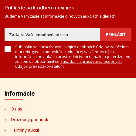
Prihláste sa k odberu noviniek
Budeme Vám zasielať informácie o nových aukciách a dielach.
Súhlasím so spracúvaním svojich osobných údajov za účelom
marketingovej komunikácie týkajúcej sa všeobecných
informácií o novinkách prostredníctvom e-mailu a potvrdzujem,
že som sa oboznámil so
zásadami spracovania osobných
údajov
prevádzkovateľom.
Informácie
O nás
Dražobný poriadok
Termíny aukcií