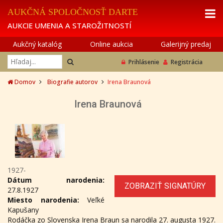
AUKČNÁ SPOLOČNOSŤ DARTE
AUKCIE UMENIA A STAROŽITNOSTÍ
Aukčný katalóg
Online aukcia
Galerijný predaj
Prihlásenie
Registrácia
Domov
Biografie autorov
Irena Braunová
Irena Braunová
1927-
Dátum narodenia:
ZOBRAZIŤ SIGNATÚRY
27.8.1927
Miesto narodenia:
Veľké
Kapušany
Rodáčka zo Slovenska Irena Braun sa narodila 27. augusta 1927.