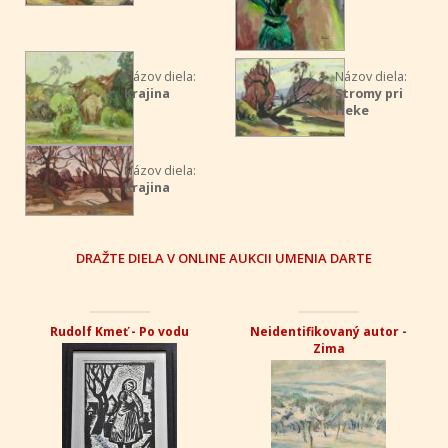
Názov diela:
Názov diela:
Krajina
Stromy pri
rieke
Názov diela:
Krajina
DRAŽTE DIELA V ONLINE AUKCII UMENIA DARTE
Rudolf Kmeť - Po vodu
Neidentifikovaný autor -
Zima