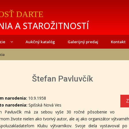
OSŤ DARTE
IA A STAROŽITNOSTÍ
cie
Aukčný katalóg
Galerijný predaj
Kontakt
cia
Štefan Pavluvčík
-
m narodenia:
10.9.1958
Z
to narodenia:
Spišská Nová Ves
an Pavluvčík má za sebou vyše 30 ročné pôsobenie vo
rnom živote nielen ako tvorivý autor, ale aj ako organizátor výtvarné
spoluzakladateľom Klubu výtvarníkov. Svoje diela vystavoval po