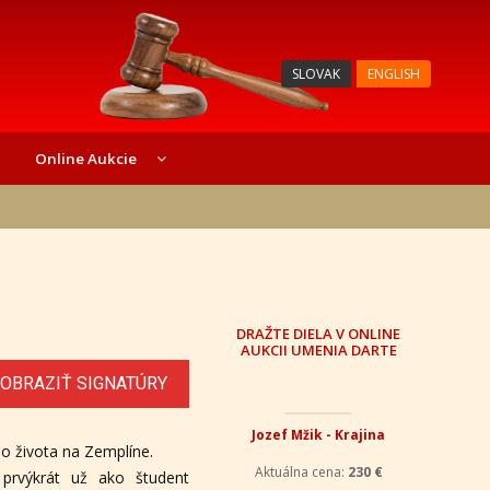
SLOVAK
ENGLISH
Online Aukcie
DRAŽTE DIELA V ONLINE
AUKCII UMENIA DARTE
OBRAZIŤ SIGNATÚRY
Jozef Mžik - Krajina
ho života na Zemplíne.
 prvýkrát už ako študent