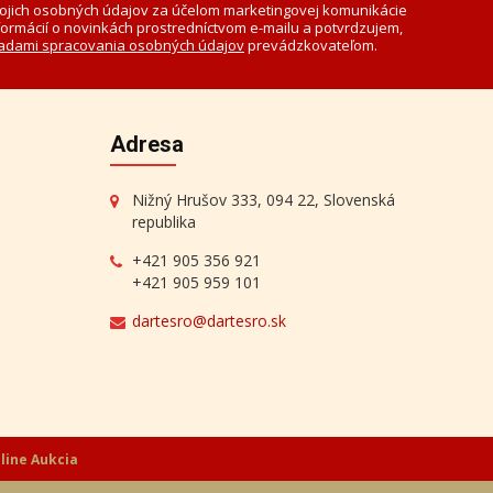
Štefan Filep - Na dedine
Aktuálna cena:
210 €
ojich osobných údajov za účelom marketingovej komunikácie
formácií o novinkách prostredníctvom e-mailu a potvrdzujem,
adami spracovania osobných údajov
prevádzkovateľom.
Adresa
Nižný Hrušov 333, 094 22, Slovenská