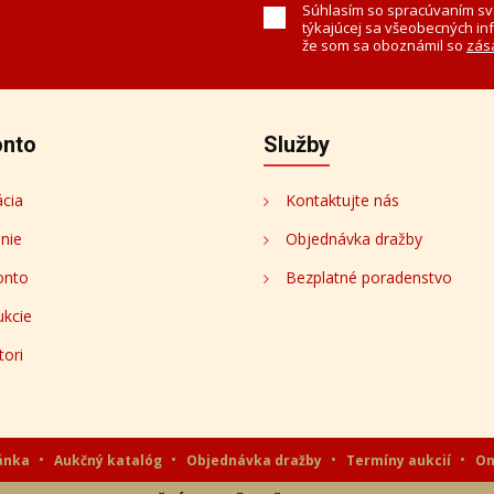
k
ch a dielach.
Súhlasím so spracúvaním sv
týkajúcej sa všeobecných in
že som sa oboznámil so
zás
onto
Služby
ácia
Kontaktujte nás