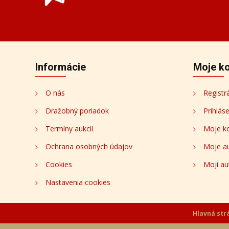
Prihláste sa k odberu novinie
Budeme Vám zasielať informácie o nových aukciá
Informácie
Moje k
O nás
Registr