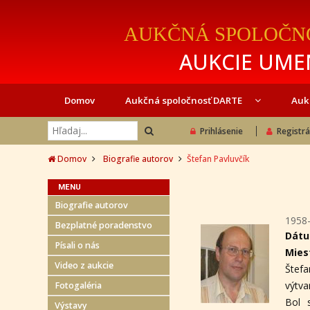
AUKČNÁ SPOLOČN
AUKCIE UMEN
Domov
Aukčná spoločnosť DARTE
Auk
Prihlásenie
Registrá
Domov
Biografie autorov
Štefan Pavluvčík
MENU
Biografie autorov
1958
Bezplatné poradenstvo
Dátu
Písali o nás
Mies
Video z aukcie
Štef
výtva
Fotogaléria
Bol 
Výstavy