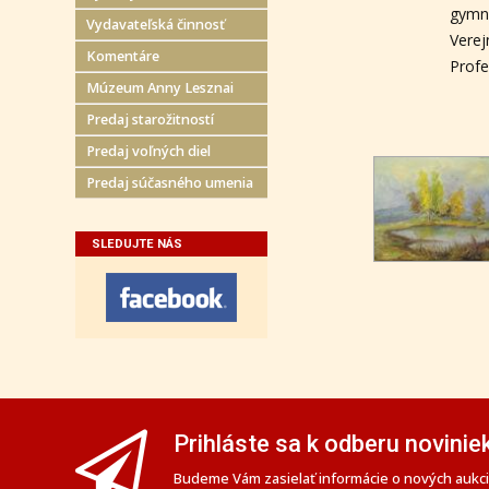
gymná
Vydavateľská činnosť
Verej
Komentáre
Profe
Múzeum Anny Lesznai
Predaj starožitností
Predaj voľných diel
Predaj súčasného umenia
SLEDUJTE NÁS