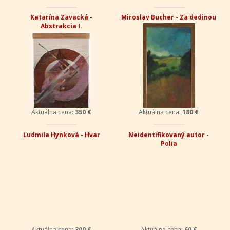
Katarína Zavacká -
Miroslav Bucher - Za dedinou
Abstrakcia I.
Aktuálna cena:
350 €
Aktuálna cena:
180 €
Ľudmila Hynková - Hvar
Neidentifikovaný autor -
Polia
Aktuálna cena:
300 €
Aktuálna cena:
60 €