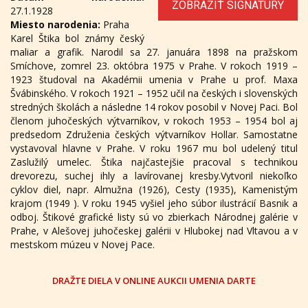
ZOBRAZIŤ SIGNATÚRY
27.1.1928
Miesto narodenia:
Praha
Karel Štika bol známy český
maliar a grafik. Narodil sa 27. januára 1898 na pražskom
Smíchove, zomrel 23. októbra 1975 v Prahe. V rokoch 1919 –
1923 študoval na Akadémii umenia v Prahe u prof. Maxa
Švábinského. V rokoch 1921 – 1952 učil na českých i slovenských
stredných školách a následne 14 rokov posobil v Novej Paci. Bol
členom juhočeských výtvarníkov, v rokoch 1953 – 1954 bol aj
predsedom Združenia českých výtvarníkov Hollar. Samostatne
vystavoval hlavne v Prahe. V roku 1967 mu bol udelený titul
Zaslužilý umelec. Štika najčastejšie pracoval s technikou
drevorezu, suchej ihly a lavírovanej kresby.Vytvoril niekoľko
cyklov diel, napr. Almužna (1926), Cesty (1935), Kamenistým
krajom (1949 ). V roku 1945 vyšiel jeho súbor ilustrácií Basnik a
odboj. Štikové grafické listy sú vo zbierkach Národnej galérie v
Prahe, v Alešovej juhočeskej galérii v Hlubokej nad Vltavou a v
mestskom múzeu v Novej Pace.
DRAŽTE DIELA V ONLINE AUKCII UMENIA DARTE