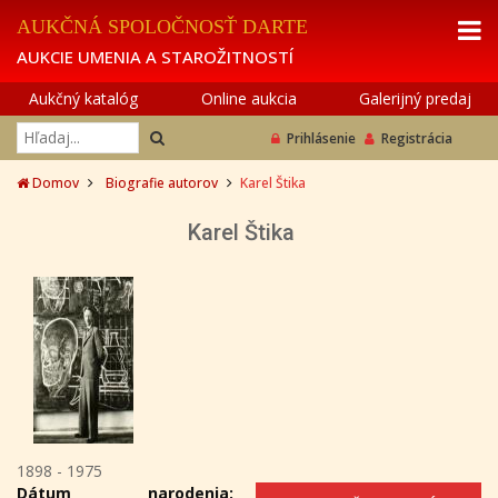
AUKČNÁ SPOLOČNOSŤ DARTE
AUKCIE UMENIA A STAROŽITNOSTÍ
Aukčný katalóg
Online aukcia
Galerijný predaj
Prihlásenie
Registrácia
Domov
Biografie autorov
Karel Štika
Karel Štika
1898 - 1975
Dátum narodenia: