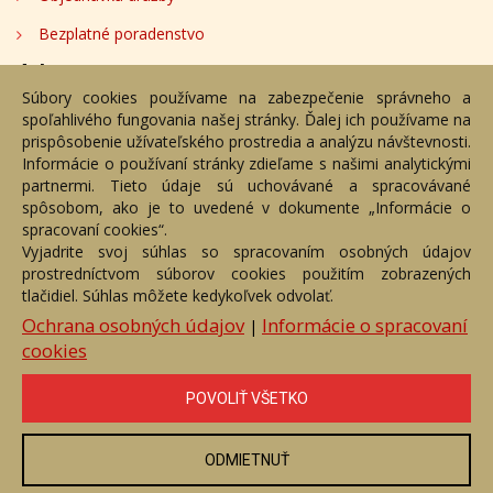
Bezplatné poradenstvo
Adresa
Súbory cookies používame na zabezpečenie správneho a
spoľahlivého fungovania našej stránky. Ďalej ich používame na
Nižný Hrušov 333, 094 22, Slovenská republika
prispôsobenie užívateľského prostredia a analýzu návštevnosti.
Informácie o používaní stránky zdieľame s našimi analytickými
+421 905 356 921
partnermi. Tieto údaje sú uchovávané a spracovávané
+421 905 959 101
spôsobom, ako je to uvedené v dokumente „Informácie o
dartesro@dartesro.sk
spracovaní cookies“.
Vyjadrite svoj súhlas so spracovaním osobných údajov
prostredníctvom súborov cookies použitím zobrazených
tlačidiel. Súhlas môžete kedykoľvek odvolať.
Hlavná stránka
Aukčný katalóg
Objednávka dražby
Termíny aukcií
Online Aukcia
Ochrana osobných údajov
Informácie o spracovaní
|
cookies
DARTE AUKČNÁ SPOLOČNOSŤ s.r.o. © 2007 - 2026
Akékoľvek používanie obrazových a textových súčastí tejto stránky je
podmienené výslovným súhlasom jej vlastníka. Všetky práva sú
POVOLIŤ VŠETKO
vyhradené.
ODMIETNUŤ