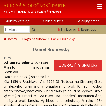
AUKČNÁ SPOLOČNOSŤ DARTE
AUKCIE UMENIA A STAROŽITNOSTÍ
Aukčný katalóg
Online aukcia
Galerijný predaj
Prihlásenie
Registrácia
Domov
Biografie autorov
Daniel Brunovský
Daniel Brunovský
1959-
Dátum narodenia:
2.7.1959
ZOBRAZIŤ SIGNATÚRY
Miesto narodenia:
Bratislava
Daniel Brunovský sa narodil 2.
júla 1959 v Bratislave. V r. 1974-78 študoval na Strednej škole
umeleckého priemyslu v Bratislave, u prof. R. Filu - odbor
aranžérstvo-výstavníctvo. V r. 1979-85 študoval na Vysokej škole
výtvarných umení v Bratislave na oddelení monumentálnej
maľby u prof. Kresilu, Vychlopena a Lehotskej. V roku 1984
absolvoval polročný študijný pobyt na Academia di Belle Arti v