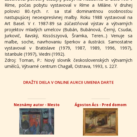
Ríme, počas pobytu vystavoval v Ríme a Miláne. V druhej
polovici 80.-tych. r. sa stal dominantnou osobnosťou
nastupujúcej neoexpresívnej maľby. Roku 1988 vystavoval na
Art Basel. V r. 1987-89 sa zúčastňoval výstav a výtvarných
projektov mladých umelcov (Bubán, Bubánová, Černý, Csudai,
Jurkovič, Ilavský, Kissószyová, Šramka, Teren...) Venuje sa
maľbe, soche, navrhovaniu šperkov a ilustrácii. Samostatne
vystavoval v Bratislave (1979, 1987, 1989, 1996, 1997),
Istanbule (1997), Viedni (1992).
Zdroj: Toman, P.: Nový slovník československých výtvarných
umělců, Výtvarné centrum Chagall, Ostrava, 1993, s. 227.
DRAŽTE DIELA V ONLINE AUKCII UMENIA DARTE
Neznámy autor - Mesto
Ágoston Ács - Pred domom