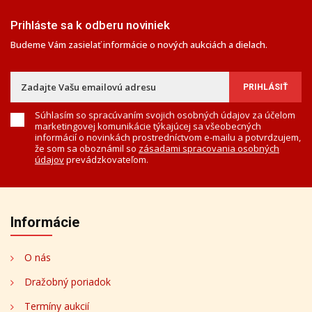
Prihláste sa k odberu noviniek
Budeme Vám zasielať informácie o nových aukciách a dielach.
Súhlasím so spracúvaním svojich osobných údajov za účelom
marketingovej komunikácie týkajúcej sa všeobecných
informácií o novinkách prostredníctvom e-mailu a potvrdzujem,
že som sa oboznámil so
zásadami spracovania osobných
údajov
prevádzkovateľom.
Informácie
O nás
Dražobný poriadok
Termíny aukcií