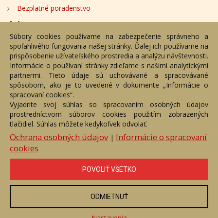
Bezplatné poradenstvo
Adresa
Súbory cookies používame na zabezpečenie správneho a
spoľahlivého fungovania našej stránky. Ďalej ich používame na
Nižný Hrušov 333, 094 22, Slovenská republika
prispôsobenie užívateľského prostredia a analýzu návštevnosti.
Informácie o používaní stránky zdieľame s našimi analytickými
+421 905 356 921
partnermi. Tieto údaje sú uchovávané a spracovávané
+421 905 959 101
spôsobom, ako je to uvedené v dokumente „Informácie o
dartesro@dartesro.sk
spracovaní cookies“.
Vyjadrite svoj súhlas so spracovaním osobných údajov
prostredníctvom súborov cookies použitím zobrazených
tlačidiel. Súhlas môžete kedykoľvek odvolať.
Hlavná stránka
Aukčný katalóg
Objednávka dražby
Termíny aukcií
Online Aukcia
Ochrana osobných údajov
Informácie o spracovaní
|
cookies
DARTE AUKČNÁ SPOLOČNOSŤ s.r.o. © 2007 - 2026
Akékoľvek používanie obrazových a textových súčastí tejto stránky je
podmienené výslovným súhlasom jej vlastníka. Všetky práva sú
POVOLIŤ VŠETKO
vyhradené.
ODMIETNUŤ
Nastavenia