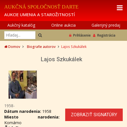
AUKČNÁ SPOLOČNOSŤ DARTE
AUKCIE UMENIA A STAROŽITNOSTÍ
Aukčný katalóg
Online aukcia
Galerijný predaj
Prihlásenie
Registrácia
Domov
Biografie autorov
Lajos Szkukálek
Lajos Szkukálek
1958-
Dátum narodenia:
1958
ZOBRAZIŤ SIGNATÚRY
Miesto narodenia:
Komárno