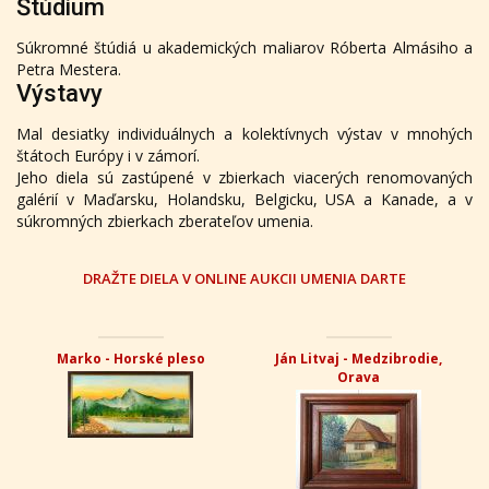
Štúdium
Súkromné štúdiá u akademických maliarov Róberta Almásiho a
Petra Mestera.
Výstavy
Mal desiatky individuálnych a kolektívnych výstav v mnohých
štátoch Európy i v zámorí.
Jeho diela sú zastúpené v zbierkach viacerých renomovaných
galérií v Maďarsku, Holandsku, Belgicku, USA a Kanade, a v
súkromných zbierkach zberateľov umenia.
DRAŽTE DIELA V ONLINE AUKCII UMENIA DARTE
Marko - Horské pleso
Ján Litvaj - Medzibrodie,
Orava