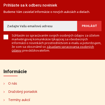
Prihláste sa k odberu noviniek
Budeme Vám zasielať informácie o nových aukciách a dielach.
Súhlasím so spracúvaním svojich osobných údajov za účelom
marketingovej komunikácie týkajúcej sa všeobecných
informácií o novinkách prostredníctvom e-mailu a potvrdzujem,
že som sa oboznámil so
zásadami spracovania osobných
údajov
prevádzkovateľom.
Informácie
O nás
Dražobný poriadok
Termíny aukcií