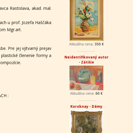
vca Rastislava, akad. mal.
iach u prof. Jozefa Haščáka
lom Mgr.art.
Aktuálna cena:
350 €
e. Pre jej výtvarný prejav
 plastické členenie formy a
Neidentifikovaný autor
kompozície.
- Zátišie
Aktuálna cena:
60 €
CH :
Koroknay - Dámy