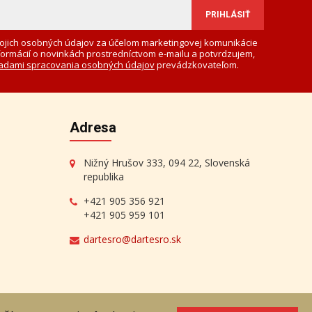
ojich osobných údajov za účelom marketingovej komunikácie
formácií o novinkách prostredníctvom e-mailu a potvrdzujem,
adami spracovania osobných údajov
prevádzkovateľom.
Adresa
Nižný Hrušov 333, 094 22, Slovenská
republika
+421 905 356 921
+421 905 959 101
dartesro@dartesro.sk