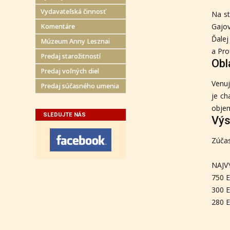
Vydavateľská činnosť
Na st
Gajov
Komentáre
Ďalej
Múzeum Anny Lesznai
a Pro
Predaj starožitností
Obl
Predaj voľných diel
Venuj
Predaj súčasného umenia
je ch
objem
SLEDUJTE NÁS
Výs
Zúčas
NAJV
750 E
300 E
280 E