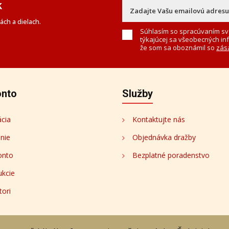
k
ch a dielach.
Súhlasím so spracúvaním sv
týkajúcej sa všeobecných in
že som sa oboznámil so
zás
onto
Služby
ácia
Kontaktujte nás
enie
Objednávka dražby
onto
Bezplatné poradenstvo
ukcie
tori