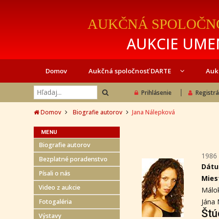
AUKČNÁ SPOLOČN
AUKCIE UMEN
Domov
Aukčná spoločnosť DARTE
Auk
Prihlásenie
Registrá
Domov
Biografie autorov
Jana Nálepková
MENU
Biografie autorov
1986
Bezplatné poradenstvo
Dátu
Písali o nás
Mies
Video z aukcie
Málok
Jána 
Fotogaléria
Štú
Výstavy