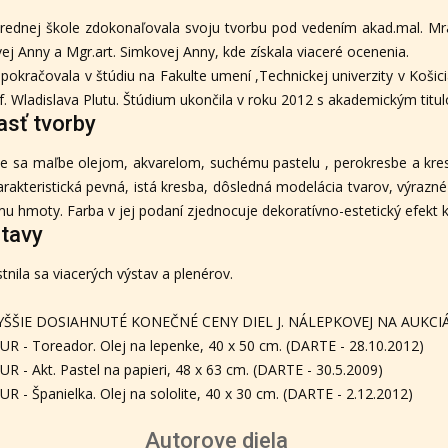
rednej škole zdokonaľovala svoju tvorbu pod vedením akad.mal. Mra
ej Anny a Mgr.art. Simkovej Anny, kde získala viaceré ocenenia.
 pokračovala v štúdiu na Fakulte umení ,Technickej univerzity v Košic
f. Wladislava Plutu. Štúdium ukončila v roku 2012 s akademickým titu
asť tvorby
e sa maľbe olejom, akvarelom, suchému pastelu , perokresbe a kresb
arakteristická pevná, istá kresba, dôsledná modelácia tvarov, výrazné
u hmoty. Farba v jej podaní zjednocuje dekoratívno-estetický efekt 
tavy
tnila sa viacerých výstav a plenérov.
YŠŠIE DOSIAHNUTÉ KONEČNÉ CENY DIEL J. NÁLEPKOVEJ NA AUKCIÁ
UR - Toreador. Olej na lepenke, 40 x 50 cm. (DARTE - 28.10.2012)
UR - Akt. Pastel na papieri, 48 x 63 cm. (DARTE - 30.5.2009)
UR - Španielka. Olej na sololite, 40 x 30 cm. (DARTE - 2.12.2012)
Autorove diela