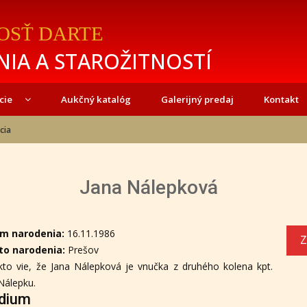
OSŤ DARTE
IA A STAROŽITNOSTÍ
cie
Aukčný katalóg
Galerijný predaj
Kontakt
cia
Jana Nálepková
m narodenia:
16.11.1986
Z
to narodenia:
Prešov
to vie, že Jana Nálepková je vnučka z druhého kolena kpt.
Nálepku.
dium