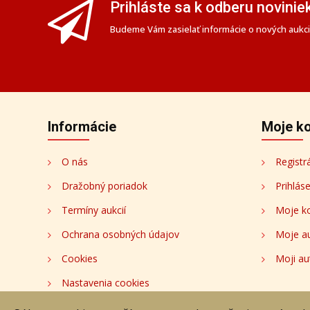
Prihláste sa k odberu novinie
Budeme Vám zasielať informácie o nových aukciá
Informácie
Moje k
O nás
Registr
Dražobný poriadok
Prihlás
Termíny aukcií
Moje k
Ochrana osobných údajov
Moje a
Cookies
Moji au
Nastavenia cookies