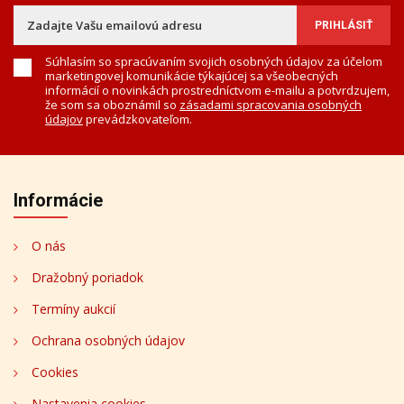
Súhlasím so spracúvaním svojich osobných údajov za účelom
marketingovej komunikácie týkajúcej sa všeobecných
informácií o novinkách prostredníctvom e-mailu a potvrdzujem,
že som sa oboznámil so
zásadami spracovania osobných
údajov
prevádzkovateľom.
Informácie
O nás
Dražobný poriadok
Termíny aukcií
Ochrana osobných údajov
Cookies
Nastavenia cookies