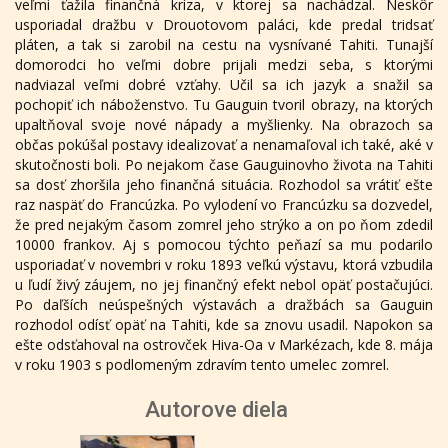
veľmi ťažila finančná kríza, v ktorej sa nachádzal. Neskôr
usporiadal dražbu v Drouotovom paláci, kde predal tridsať
pláten, a tak si zarobil na cestu na vysnívané Tahiti. Tunajší
domorodci ho veľmi dobre prijali medzi seba, s ktorými
nadviazal veľmi dobré vzťahy. Učil sa ich jazyk a snažil sa
pochopiť ich náboženstvo. Tu Gauguin tvoril obrazy, na ktorých
upaltňoval svoje nové nápady a myšlienky. Na obrazoch sa
občas pokúšal postavy idealizovať a nenamaľoval ich také, aké v
skutočnosti boli. Po nejakom čase Gauguinovho života na Tahiti
sa dosť zhoršila jeho finančná situácia. Rozhodol sa vrátiť ešte
raz naspäť do Francúzka. Po vylodení vo Francúzku sa dozvedel,
že pred nejakým časom zomrel jeho strýko a on po ňom zdedil
10000 frankov. Aj s pomocou týchto peňazí sa mu podarilo
usporiadať v novembri v roku 1893 veľkú výstavu, ktorá vzbudila
u ľudí živý záujem, no jej finančný efekt nebol opäť postačujúci.
Po daľších neúspešných výstavách a dražbách sa Gauguin
rozhodol odísť opäť na Tahiti, kde sa znovu usadil. Napokon sa
ešte odsťahoval na ostrovček Hiva-Oa v Markézach, kde 8. mája
v roku 1903 s podlomeným zdravím tento umelec zomrel.
Autorove diela