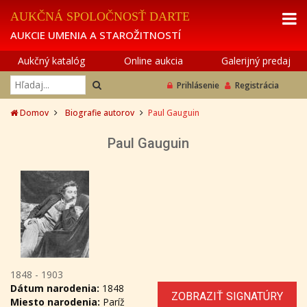
AUKČNÁ SPOLOČNOSŤ DARTE
AUKCIE UMENIA A STAROŽITNOSTÍ
Aukčný katalóg
Online aukcia
Galerijný predaj
Prihlásenie
Registrácia
Domov
Biografie autorov
Paul Gauguin
Paul Gauguin
1848 - 1903
Dátum narodenia:
1848
ZOBRAZIŤ SIGNATÚRY
Miesto narodenia:
Paríž