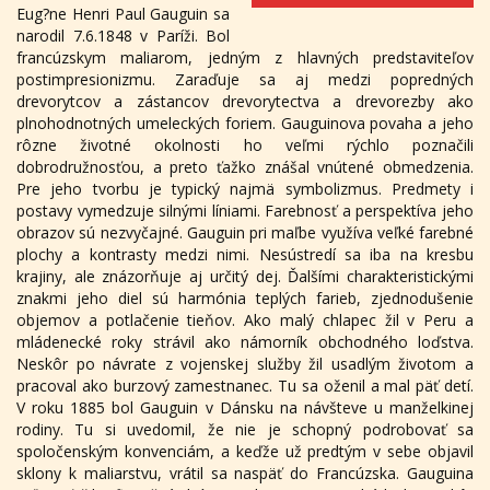
Eug?ne Henri Paul Gauguin sa
narodil 7.6.1848 v Paríži. Bol
francúzskym maliarom, jedným z hlavných predstaviteľov
postimpresionizmu. Zaraďuje sa aj medzi popredných
drevorytcov a zástancov drevorytectva a drevorezby ako
plnohodnotných umeleckých foriem. Gauguinova povaha a jeho
rôzne životné okolnosti ho veľmi rýchlo poznačili
dobrodružnosťou, a preto ťažko znášal vnútené obmedzenia.
Pre jeho tvorbu je typický najmä symbolizmus. Predmety i
postavy vymedzuje silnými líniami. Farebnosť a perspektíva jeho
obrazov sú nezvyčajné. Gauguin pri maľbe využíva veľké farebné
plochy a kontrasty medzi nimi. Nesústredí sa iba na kresbu
krajiny, ale znázorňuje aj určitý dej. Ďalšími charakteristickými
znakmi jeho diel sú harmónia teplých farieb, zjednodušenie
objemov a potlačenie tieňov. Ako malý chlapec žil v Peru a
mládenecké roky strávil ako námorník obchodného loďstva.
Neskôr po návrate z vojenskej služby žil usadlým životom a
pracoval ako burzový zamestnanec. Tu sa oženil a mal päť detí.
V roku 1885 bol Gauguin v Dánsku na návšteve u manželkinej
rodiny. Tu si uvedomil, že nie je schopný podrobovať sa
spoločenským konvenciám, a keďže už predtým v sebe objavil
sklony k maliarstvu, vrátil sa naspäť do Francúzska. Gauguina