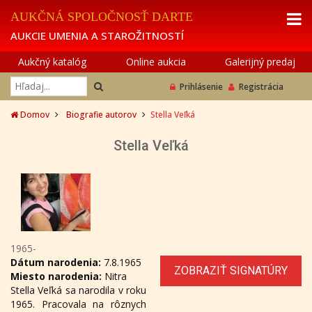
AUKČNÁ SPOLOČNOSŤ DARTE
AUKCIE UMENIA A STAROŽITNOSTÍ
Aukčný katalóg
Online aukcia
Galerijný predaj
Prihlásenie
Registrácia
Domov
Biografie autorov
Stella Veľká
Stella Veľká
1965-
Dátum narodenia:
7.8.1965
ZOBRAZIŤ SIGNATÚRY
Miesto narodenia:
Nitra
Stella Veľká sa narodila v roku
1965. Pracovala na rôznych