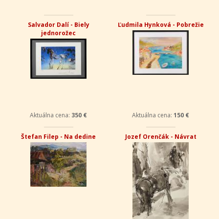
Salvador Dalí - Biely
Ľudmila Hynková - Pobrežie
jednorožec
Aktuálna cena:
350 €
Aktuálna cena:
150 €
Štefan Filep - Na dedine
Jozef Orenčák - Návrat