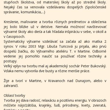
stupňoch školstva, od materskej školy až po stredné školy.
Nejaký čas sa venovala vzdelávaniu dospelých (Spoločenské
správanie, komunikácia,...)
Kreslenie, maľovanie a tvorba rôznych predmetov a oblečenia
jej bolo blízke už v detstve. Nemala možnosť navštevovať
výtvarné školy ako dieťa a tak hľadala inšpiráciu v sebe, v okolí a
v časopisoch.
Systematicky výtvarne vzdelávať sa začala až ako matka 2
synov. V roku 2003 Mgr. Libuša Turicová ju prijala, ako prvú
dospelú žiačku, do Výtvarného ateliéru T. v Martine. Odborné
vedenie jej pomohlo naučiť sa používať rôzne techniky a
postupy.
Veľký vplyv na tvorbu mal aj akademický sochár Peter Bukovský.
Vďaka nemu vytvorila dve busty a rôzne menšie práce.
Žije a tvorí v Martine, v Kravanoch nad Dunajom, alebo v
zahraničí.
Oblasť tvorby
Tvorba jej dáva radosť, relaxáciu a pozitívnu energiu. V obrazoch
môžete nájsťzátišia, krajinky, ľudí, prírodniny, kvety, zvieratá,