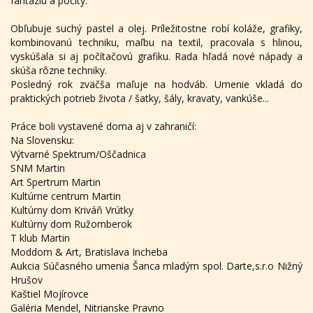
fantáziu a pocity.
Obľubuje suchý pastel a olej. Príležitostne robí koláže, grafiky,
kombinovanú techniku, maľbu na textil, pracovala s hlinou,
vyskúšala si aj počítačovú grafiku. Rada hľadá nové nápady a
skúša rôzne techniky.
Posledný rok zväčša maľuje na hodváb. Umenie vkladá do
praktických potrieb života / šatky, šály, kravaty, vankúše...
Práce boli vystavené doma aj v zahraničí:
Na Slovensku:
Výtvarné Spektrum/Oščadnica
SNM Martin
Art Spertrum Martin
Kultúrne centrum Martin
Kultúrny dom Kriváň Vrútky
Kultúrny dom Ružomberok
T klub Martin
Moddom & Art, Bratislava Incheba
Aukcia Súčasného umenia Šanca mladým spol. Darte,s.r.o Nižný
Hrušov
Kaštiel Mojírovce
Galéria Mendel, Nitrianske Pravno