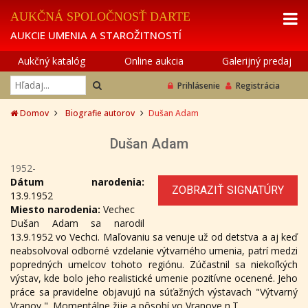
AUKČNÁ SPOLOČNOSŤ DARTE
AUKCIE UMENIA A STAROŽITNOSTÍ
Aukčný katalóg
Online aukcia
Galerijný predaj
Prihlásenie
Registrácia
Domov
Biografie autorov
Dušan Adam
Dušan Adam
1952-
Dátum narodenia:
ZOBRAZIŤ SIGNATÚRY
13.9.1952
Miesto narodenia:
Vechec
Dušan Adam sa narodil
13.9.1952 vo Vechci. Maľovaniu sa venuje už od detstva a aj keď
neabsolvoval odborné vzdelanie výtvarného umenia, patrí medzi
popredných umelcov tohoto regiónu. Zúčastnil sa niekoľkých
výstav, kde bolo jeho realistické umenie pozitívne ocenené. Jeho
práce sa pravidelne objavujú na súťažných výstavach "Výtvarný
Vranov ". Momentálne žije a pôsobí vo Vranove n.T.