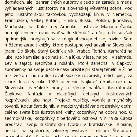
domácich, ale i zahraničných autorov a takto sa zaraďuje medzi
vyhľadávaných ilustrátorov na slovenskej výtvarnej scéne. Pod
jeho ilustrátorskou taktovkou vychádzajú knihy v Nemecku,
Francúzsku, Veľkej Británii, Fínsku, Rusku, Poľsku, Juhoslávii,
Maďarsku, na Kube a v Amerike. Ilustrácie Mariána Čapku
nemajú tendenciu vnucovať sa detskému čitateľovi, o to sú však
úprimnejšie: pohybujú sa v imaginatívno-poetickej rovine. Sem
môžeme zaradiť knižky, ktoré postupne vychádzali na Slovensku
(napr. Do školy, Starý Bodrík a vlk, Vrabec Florián, Kamaráti na
lúke, Kto kam išiel a čo našiel, Na lúke, v lese, na poli, v záhrade,
Lev a zajac). Nechýbajú indiánky, ktoré zanechali v Čapkovi
spomienky na svoje detské časy prežité pri starej tehelni v Žiline
a s veľkou chuťou ilustroval Siuxské rozprávky orlích pier, za
ktoré dostal v roku 1989 ocenenie Najkrajšia kniha roka na
Slovensku. Neďaleké hrady a zámky napĺňali ilustrátorskú
Čapkovu fantáziu v niekoľkých detských ilustrovaných
rozprávkach, ako napr. Trojaké husličky, Vodník a mlynársky
tovariš, Kocúr čarodejník, a medzi vyhľadávané rozprávky deťmi
celého sveta boli ilustrované knihy Rozprávky na dobrú noc, O
sedmokráske, Rozprávky z perlového ostrova. V r. 1988 Čapka
predstavil svoju ilustrátorskú tvorbu v bratislavskej Bibiáne,
neskôr na spoločnej žilinskej výstave s otcom Štefanom
prezentoval časť svojej ilustrátorskej tvorby a v Považskej galérii