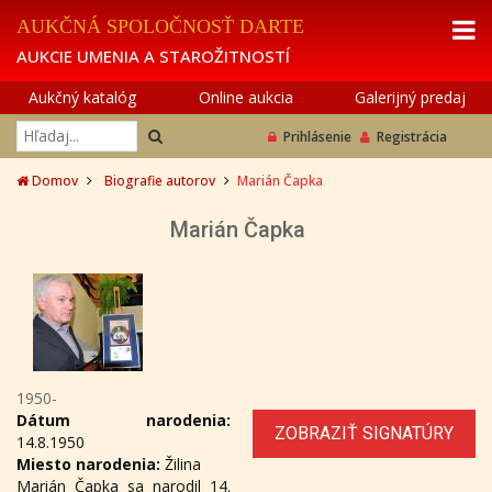
AUKČNÁ SPOLOČNOSŤ DARTE
AUKCIE UMENIA A STAROŽITNOSTÍ
Aukčný katalóg
Online aukcia
Galerijný predaj
Prihlásenie
Registrácia
Domov
Biografie autorov
Marián Čapka
Marián Čapka
1950-
Dátum narodenia:
ZOBRAZIŤ SIGNATÚRY
14.8.1950
Miesto narodenia:
Žilina
Marián Čapka sa narodil 14.