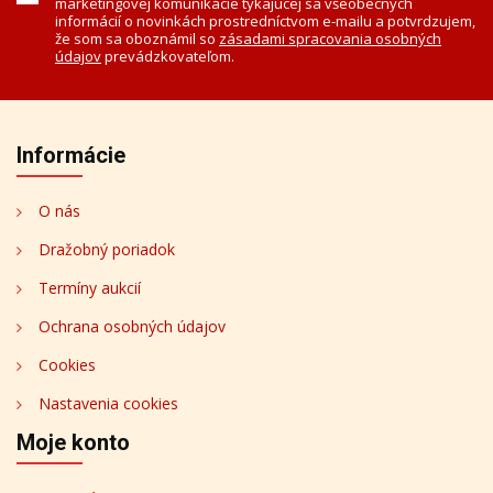
marketingovej komunikácie týkajúcej sa všeobecných
informácií o novinkách prostredníctvom e-mailu a potvrdzujem,
že som sa oboznámil so
zásadami spracovania osobných
údajov
prevádzkovateľom.
Informácie
O nás
Dražobný poriadok
Termíny aukcií
Ochrana osobných údajov
Cookies
Nastavenia cookies
Moje konto