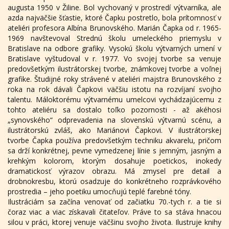
augusta 1950 v Žiline. Bol vychovaný v prostredí výtvarníka, ale
azda najväčšie šťastie, ktoré Čapku postretlo, bola prítomnosť v
ateliéri profesora Albína Brunovského. Marián Čapka od r. 1965-
1969 navštevoval Strednú školu umeleckého priemyslu v
Bratislave na odbore grafiky. Vysokú školu výtvarných umení v
Bratislave vyštudoval v r. 1977. Vo svojej tvorbe sa venuje
predovšetkým ilustrátorskej tvorbe, známkovej tvorbe a voľnej
grafike. Študijné roky strávené v ateliéri majstra Brunovského z
roka na rok dávali Čapkovi väčšiu istotu na rozvíjaní svojho
talentu. Máloktorému výtvarnému umelcovi vychádzajúcemu z
tohto ateliéru sa dostalo toľko pozornosti - až akéhosi
„synovského“ odprevadenia na slovenskú výtvarnú scénu, a
ilustrátorskú zvláš, ako Mariánovi Čapkovi. V ilustrátorskej
tvorbe Čapka používa predovšetkým techniku akvarelu, pričom
sa drží konkrétnej, pevne vymedzenej línie s jemným, jasným a
krehkým kolorom, ktorým dosahuje poetickos, inokedy
dramatickosť výrazov obrazu. Má zmysel pre detail a
drobnokresbu, ktorú osadzuje do konkrétneho rozprávkového
prostredia – jeho poetiku umocňujú teplé farebné tóny.
Ilustráciám sa začína venovať od začiatku 70.-tych r. a tie si
čoraz viac a viac získavali čitateľov. Práve to sa stáva hnacou
silou v práci, ktorej venuje väčšinu svojho života. Ilustruje knihy