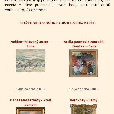
umenia v Žiline predstavuje svoju kompletnú ilustrátorskú
tvorbu. Zdroj foto.: sme.sk
DRAŽTE DIELA V ONLINE AUKCII UMENIA DARTE
Neidentifikovaný autor -
Attila Janošovič Duncsák
Zima
(Dunčák) - Devy
Aktuálna cena:
100 €
Aktuálna cena:
500 €
Denés Mesterházy - Pred
Koroknay - Dámy
domom