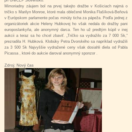
pri UNICEF Slovensko.
Mimoriadny záujem bol na prvej takejto dražbe v Košiciach najmä o
tričko s Marilyn Monroe, ktoré mala oblečené Monika Flašíková-Beňová
v Európskom parlamente počas minúty ticha za pápeža. Podľa jednej z
organizátoriek akcie Heleny Hubkovej ho však nedala do dražby pani
europoslankyňa, ale anonymný darca. Ten ho už predtým kúpil v inej
aukcii a teraz sa ho chcel zbaviť. „Tričko sa vydražilo za 7 000 Sk,“
prezradila H. Hubková. Klobúky Petra Dvorského sa napríklad vydražili
za 3 500 Sk Najvyššie vydražené ceny však dosiahli diela od Pabla
Picassa , ktoré do aukcie daroval anonymný sponzor .
Zdroj: Nový čas