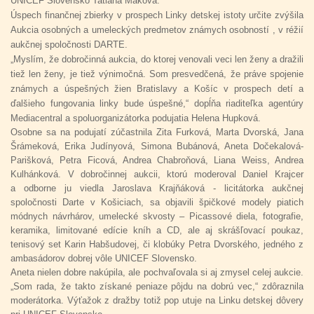
UNICEF Slovensko Tatiana Maková.
Úspech finančnej zbierky v prospech Linky detskej istoty určite zvýšila
Aukcia osobných a umeleckých predmetov známych osobností , v réžií
aukčnej spoločnosti DARTE.
„Myslím, že dobročinná aukcia, do ktorej venovali veci len ženy a dražili
tiež len ženy, je tiež výnimočná. Som presvedčená, že práve spojenie
známych a úspešných žien Bratislavy a Košíc v prospech detí a
ďalšieho fungovania linky bude úspešné,“ dopĺňa riaditeľka agentúry
Mediacentral a spoluorganizátorka podujatia Helena Hupková.
Osobne sa na podujatí zúčastnila Zita Furková, Marta Dvorská, Jana
Šrámeková, Erika Judínyová, Simona Bubánová, Aneta Dočekalová-
Parišková, Petra Ficová, Andrea Chabroňová, Liana Weiss, Andrea
Kulhánková. V dobročinnej aukcii, ktorú moderoval Daniel Krajcer
a odborne ju viedla Jaroslava Krajňáková - licitátorka aukčnej
spoločnosti Darte v Košiciach, sa objavili špičkové modely piatich
módnych návrhárov, umelecké skvosty – Picassové diela, fotografie,
keramika, limitované edície kníh a CD, ale aj skrášľovací poukaz,
tenisový set Karin Habšudovej, či klobúky Petra Dvorského, jedného z
ambasádorov dobrej vôle UNICEF Slovensko.
Aneta nielen dobre nakúpila, ale pochvaľovala si aj zmysel celej aukcie.
„Som rada, že takto získané peniaze pôjdu na dobrú vec,“ zdôraznila
moderátorka. Výťažok z dražby totiž pop utuje na Linku detskej dôvery