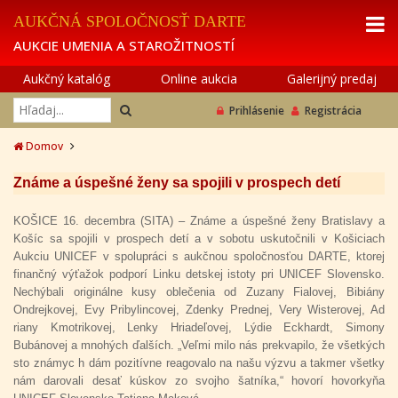
AUKČNÁ SPOLOČNOSŤ DARTE
AUKCIE UMENIA A STAROŽITNOSTÍ
Aukčný katalóg
Online aukcia
Galerijný predaj
Prihlásenie
Registrácia
Domov
Známe a úspešné ženy sa spojili v prospech detí
KOŠICE 16. decembra (SITA) – Známe a úspešné ženy Bratislavy a
Košíc sa spojili v prospech detí a v sobotu uskutočnili v Košiciach
Aukciu UNICEF v spolupráci s aukčnou spoločnosťou DARTE, ktorej
finančný výťažok podporí Linku detskej istoty pri UNICEF Slovensko.
Nechýbali originálne kusy oblečenia od Zuzany Fialovej, Bibiány
Ondrejkovej, Evy Pribylincovej, Zdenky Prednej, Very Wisterovej, Ad
riany Kmotrikovej, Lenky Hriadeľovej, Lýdie Eckhardt, Simony
Bubánovej a mnohých ďalších. „Veľmi milo nás prekvapilo, že všetkých
sto známyc h dám pozitívne reagovalo na našu výzvu a takmer všetky
nám darovali desať kúskov zo svojho šatníka,“ hovorí hovorkyňa