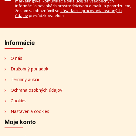
marketingovej komunikácie týkajúcej sa všeobecných
informácií o novinkách prostredníctvom e-mailu a potvrdzujem,
že som sa oboznámil so
zásadami spracovania osobných
údajov
prevádzkovateľom.
Informácie
O nás
Dražobný poriadok
Termíny aukcií
Ochrana osobných údajov
Cookies
Nastavenia cookies
Moje konto