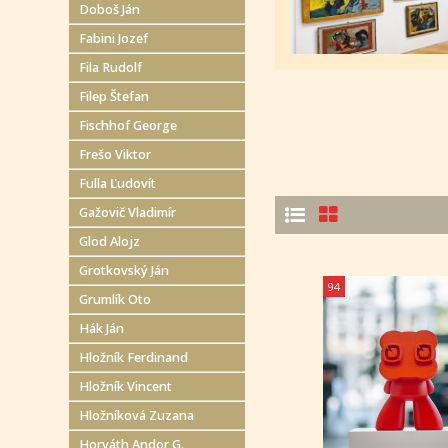
Doboš Ján
Fabini Jozef
Fila Rudolf
Filep Štefan
Fischhof George
Frešo Viktor
Fulla Ľudovít
Gažovič Vladimír
Glod Alojz
Grotkovský Ján
94
Grumlík Oto
Hák Ján
Hložník Ferdinand
Hložník Vincent
Hložníková Zuzana
Horváth Andor G.