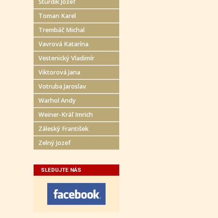
Šturdík Jozef
Toman Karel
Trembáč Michal
Vavrová Katarína
Vestenický Vladimír
Viktorová Jana
Votruba Jaroslav
Warhol Andy
Weiner-Kráľ Imrich
Záleský František
Zelný Jozef
SLEDUJTE NÁS