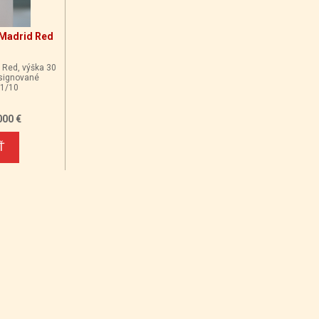
 Madrid Red
d Red, výška 30
 signované
 1/10
000 €
Ť