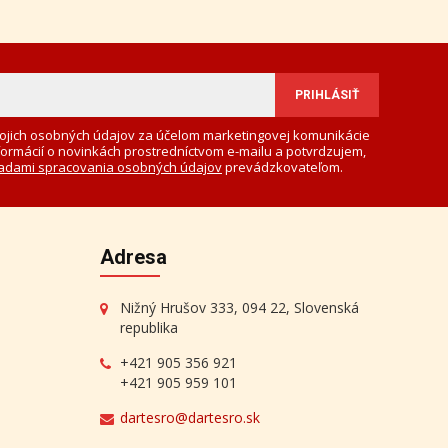
ojich osobných údajov za účelom marketingovej komunikácie
formácií o novinkách prostredníctvom e-mailu a potvrdzujem,
adami spracovania osobných údajov
prevádzkovateľom.
Adresa
Nižný Hrušov 333, 094 22, Slovenská
republika
+421 905 356 921
+421 905 959 101
dartesro@dartesro.sk