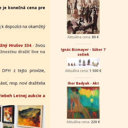
e je konečná cena pre
 k dispozícii na okamžitý
Aktuálna cena:
80 €
žný Hrušov 334
- živou
Ignác Bizmayer - Súbor 7
nosťou dražiť live na
sošiek
 DPH z tejto provízie,
Aktuálna cena:
1 500 €
iť, resp. noví dražitelia
Ihor Badyak - Akt
riebeh Letnej aukcie a
Aktuálna cena:
220 €