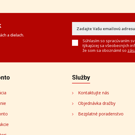
k
ch a dielach.
Súhlasím so spracúvaním sv
týkajúcej sa všeobecných in
že som sa oboznámil so
zás
onto
Služby
ácia
Kontaktujte nás
enie
Objednávka dražby
onto
Bezplatné poradenstvo
ukcie
tori