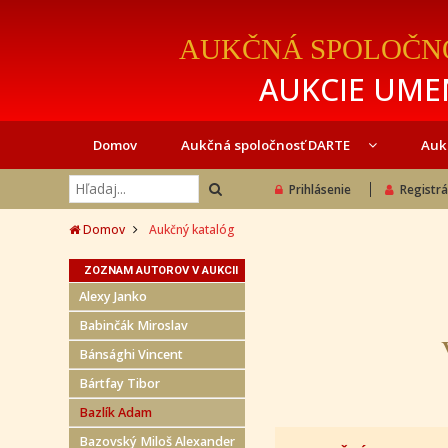
AUKČNÁ SPOLOČN
AUKCIE UMEN
Domov
Aukčná spoločnosť DARTE
Auk
Prihlásenie
Registrá
Domov
Aukčný katalóg
ZOZNAM AUTOROV V AUKCII
Alexy Janko
Babinčák Miroslav
Bánsághi Vincent
Bártfay Tibor
Bazlík Adam
Bazovský Miloš Alexander