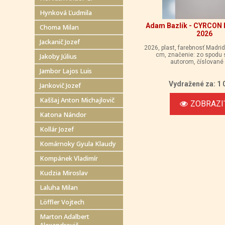
Hynková Ľudmila
Adam Bazlík - CYRCON
Choma Milan
2026
Jackanič Jozef
2026, plast, farebnosť Madri
cm, značenie: zo spodu
Jakoby Július
autorom, číslované
Jambor Lajos Luis
Vydražené za: 1 
Jankovič Jozef
Kaššaj Anton Michajlovič
ZOBRAZI
Katona Nándor
Kollár Jozef
Komárnoky Gyula Klaudy
Kompánek Vladimír
Kudzia Miroslav
Laluha Milan
Löffler Vojtech
Marton Adalbert