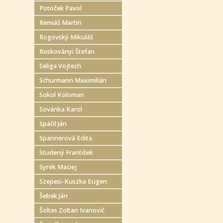
Potoček Pavol
Remiáš Martin
Rogovský Mikuláš
Roskoványi Štefan
Seliga Vojtech
Schurmann Maximilián
Sokol Koloman
Sovánka Karol
Spáčil Ján
Spannerová Edita
Studený František
Syrek Maciej
Szepesi-Kuszka Eugen
Šebek Ján
Šoltes Zoltan Ivanovič