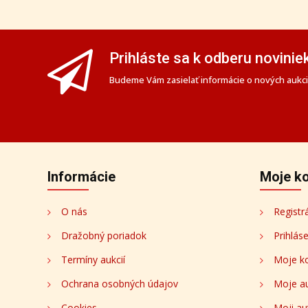
Prihláste sa k odberu novinie
Budeme Vám zasielať informácie o nových aukciá
Informácie
Moje k
O nás
Registr
Dražobný poriadok
Prihlás
Termíny aukcií
Moje k
Ochrana osobných údajov
Moje a
Cookies
Moji au