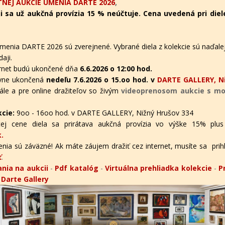
NEJ AUKCIE UMENIA DARTE 2026
,
i sa už aukčná provízia 15 % neúčtuje. Cena uvedená pri diel
menia DARTE 2026 sú zverejnené. Vybrané diela z kolekcie sú naďalej
aji.
ternet budú ukončené dňa
6.6.2026 o 12:00 hod.
tívne ukončená
nedeľu 7.6.2026 o 15.oo hod. v
DARTE GALLERY, Ni
ále a pre online dražiteľov
so živým
videoprenosom aukcie s mož
kcie:
9oo - 16oo hod. v DARTE GALLERY, Nižný Hrušov 334
ej cene diela sa prirátava aukčná provízia vo výške 15% plus
.
nia sú záväzné! Ak máte záujem dražiť cez internet, musíte sa prihlás
ť
.
nia na aukcii
-
Pdf katalóg
-
Virtuálna prehliadka kolekcie
-
P
v Darte Gallery