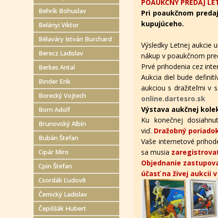
POAUKČNÝ PREDAJ LET
Behrík Bohuslav
Pri poaukčnom predaj
kupujúceho.
Belányi Viktor
Bélaváry István Burchard
Výsledky Letnej aukcie u
Berecz Ladislav
nákup v poaukčnom pred
Prvé prihodenia cez in
Berkes Antal
Aukcia diel bude defini
Binder Erik
aukciou s dražiteľmi v s
Borecký Vojtech
online.dartesro.sk
Výstava aukčnej kole
Born Adolf
Ku konečnej dosiahnut
Brunovský Albín
viď.
Dražobný poriadok
Bubán Štefan
Vaše internetové prihode
sa musia
zaregistrova
Cipár Miro
Objednanie zastupova
Cpin Štefan
účasť na živej aukcii 
Csordák Ľudovít
Čemický Ladislav
Čepiššák Hubert