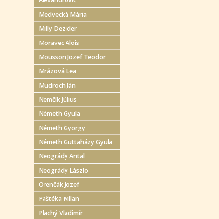
Alexandrovič
Medvecká Mária
Milly Dezider
Moravec Alois
Mousson Jozef Teodor
Mrázová Lea
Mudroch Ján
Nemčík Július
Németh Gyula
Németh Gyorgy
Németh Guttaházy Gyula
Neogrády Antal
Neogrády Lászlo
Orenčák Jozef
Paštéka Milan
Plachý Vladimír