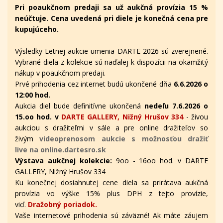
Pri poaukčnom predaji sa už aukčná provízia 15 %
neúčtuje. Cena uvedená pri diele je konečná cena pre
kupujúceho.
Výsledky Letnej aukcie umenia DARTE 2026 sú zverejnené.
Vybrané diela z kolekcie sú naďalej k dispozícii na okamžitý
nákup v poaukčnom predaji.
Prvé prihodenia cez internet budú ukončené dňa
6.6.2026 o
12:00 hod.
Aukcia diel bude definitívne ukončená
nedeľu 7.6.2026 o
15.oo hod. v
DARTE GALLERY, Nižný Hrušov 334
- živou
aukciou s dražiteľmi v sále a pre online dražiteľov
so
živým
videoprenosom aukcie s možnosťou dražiť
live na online.dartesro.sk
Výstava aukčnej kolekcie:
9oo - 16oo hod. v DARTE
GALLERY, Nižný Hrušov 334
Ku konečnej dosiahnutej cene diela sa prirátava aukčná
provízia vo výške 15% plus DPH z tejto provízie,
viď.
Dražobný poriadok.
Vaše internetové prihodenia sú záväzné! Ak máte záujem