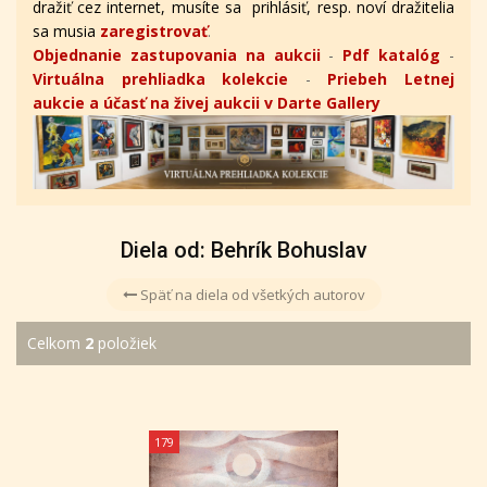
dražiť cez internet, musíte sa prihlásiť, resp. noví dražitelia
sa musia
zaregistrovať
.
Objednanie zastupovania na aukcii
-
Pdf katalóg
-
Virtuálna prehliadka kolekcie
-
Priebeh Letnej
aukcie a účasť na živej aukcii v Darte Gallery
Diela od: Behrík Bohuslav
Späť na diela od všetkých autorov
Celkom
2
položiek
179