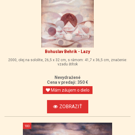
Bohuslav Behrík - Lazy
2000, olej na sololite, 26,5 x 32 cm, s rámom: 41,7 x 36,5 cm, značenie:
vzadu štítok
Nevydražené
Cena v predaji: 350 €
Mám záujem o dielo
ZOBRAZIŤ
180