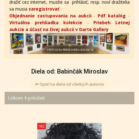
dražiť cez internet, musíte sa prihlásiť, resp. noví dražitelia
sa musia
zaregistrovať
.
Objednanie zastupovania na aukcii
-
Pdf katalóg
-
Virtuálna prehliadka kolekcie
-
Priebeh Letnej
aukcie a účasť na živej aukcii v Darte Gallery
Diela od: Babinčák Miroslav
Späť na diela od všetkých autorov
Celkom
1
položiek
182