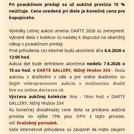
Pri poaukčnom predaji sa už aukčná provízia 15 %
neúčtuje. Cena uvedená pri diele je konečná cena pre
kupujúceho.
Výsledky Letnej aukcie umenia DARTE 2026 sú zverejnené.
Vybrané diela z kolekcie sú naďalej k dispozícii na okamžitý
nákup v poaukčnom predaji.
Prvé prihodenia cez internet budú ukončené dňa
6.6.2026 o
12:00 hod.
Aukcia diel bude definitívne ukončená
nedeľu 7.6.2026 o
15.oo hod. v
DARTE GALLERY, Nižný Hrušov 334
- živou
aukciou s dražiteľmi v sále a pre online dražiteľov
so
živým
videoprenosom aukcie s možnosťou dražiť
live na online.dartesro.sk
Výstava aukčnej kolekcie:
9oo - 16oo hod. v DARTE
GALLERY, Nižný Hrušov 334
Ku konečnej dosiahnutej cene diela sa prirátava aukčná
provízia vo výške 15% plus DPH z tejto provízie,
viď.
Dražobný poriadok.
Vaše internetové prihodenia sú záväzné! Ak máte záujem