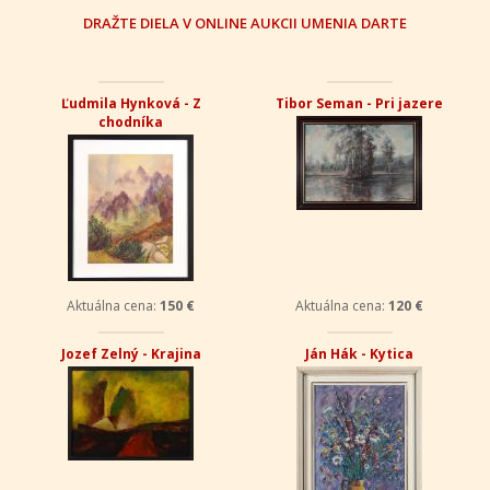
DRAŽTE DIELA V ONLINE AUKCII UMENIA DARTE
Ľudmila Hynková - Z
Tibor Seman - Pri jazere
chodníka
Aktuálna cena:
150 €
Aktuálna cena:
120 €
Jozef Zelný - Krajina
Ján Hák - Kytica