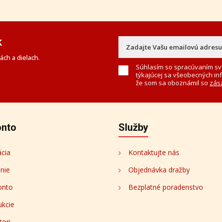
k
ch a dielach.
Súhlasím so spracúvaním sv
týkajúcej sa všeobecných in
že som sa oboznámil so
zás
onto
Služby
ácia
Kontaktujte nás
enie
Objednávka dražby
onto
Bezplatné poradenstvo
ukcie
tori