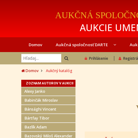
AUKČNÁ SPOLOČN
AUKCIE UMEN
Domov
Aukčná spoločnosť DARTE
Auk
Prihlásenie
Registrá
Domov
Aukčný katalóg
ZOZNAM AUTOROV V AUKCII
Alexy Janko
Babinčák Miroslav
Bánsághi Vincent
Bártfay Tibor
Bazlík Adam
Bazovský Miloš Alexander