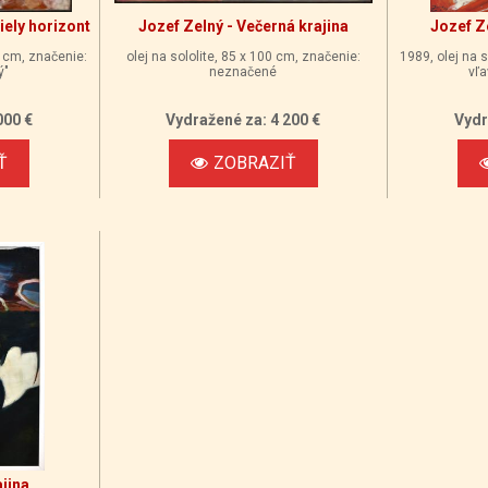
iely horizont
Jozef Zelný - Večerná krajina
Jozef Z
4 cm, značenie:
olej na sololite, 85 x 100 cm, značenie:
1989, olej na s
ý"
neznačené
vľa
000 €
Vydražené za: 4 200 €
Vydr
Ť
ZOBRAZIŤ
ajina