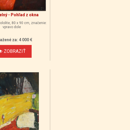
elný - Pohľad z okna
ololite, 80 x 90 cm, značenie:
vpravo dole
ažené za: 4 000 €
ZOBRAZIŤ