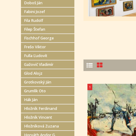
Doboš Ján
Fabini Jozef
Fila Rudolf
Filep Štefan
Fischhof George
Frešo Viktor
Fulla Ľudovít
Gažovič Vladimír
Glod Alojz
Grotkovský Ján
1
Grumlík Oto
Hák Ján
Hložník Ferdinand
Hložník Vincent
Hložníková Zuzana
Horváth Andor G.