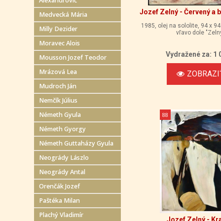
Alexandrovič
Jozef Zelný - Červený a b
Medvecká Mária
1985, olej na sololite, 94 x 9
Milly Dezider
vľavo dole "Zeln
Moravec Alois
Vydražené za: 1 
Mousson Jozef Teodor
Mrázová Lea
ZOBRAZI
Mudroch Ján
Nemčík Július
Németh Gyula
88
Németh Gyorgy
Németh Guttaházy Gyula
Neogrády Lászlo
Neogrády Antal
Orenčák Jozef
Paštéka Milan
Plachý Vladimír
Jozef Zelný - Kr