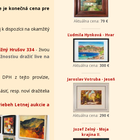
e je konečná cena pre
Aktuálna cena:
79 €
 k dispozícii na okamžitý
Ľudmila Hynková - Hvar
žný Hrušov 334
- živou
nosťou dražiť live na
Aktuálna cena:
300 €
 DPH z tejto provízie,
Jaroslav Votruba - Jeseň
iť, resp. noví dražitelia
riebeh Letnej aukcie a
Aktuálna cena:
290 €
Jozef Zelný - Moja
krajina II.