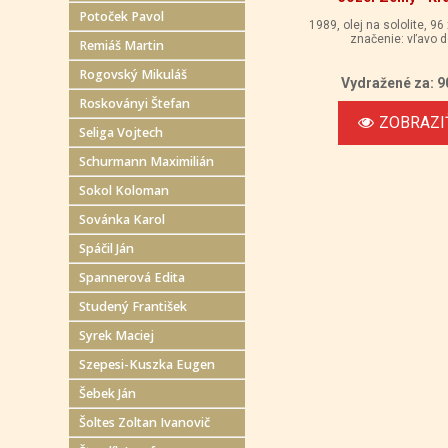
Potoček Pavol
1989, olej na sololite, 96
značenie: vľavo d
Remiáš Martin
Rogovský Mikuláš
Vydražené za: 9
Roskoványi Štefan
ZOBRAZI
Seliga Vojtech
Schurmann Maximilián
Sokol Koloman
Sovánka Karol
Spáčil Ján
Spannerová Edita
Studený František
Syrek Maciej
Szepesi-Kuszka Eugen
Šebek Ján
Šoltes Zoltan Ivanovič