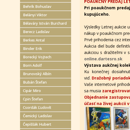
POAUKČNÝ PREDAJ LET
Behrík Bohuslav
Pri poaukčnom predaj
kupujúceho.
Belányi Viktor
Bélaváry István Burchard
Výsledky Letnej aukcie u
Berecz Ladislav
nákup v poaukčnom pred
Prvé prihodenia cez in
Berkes Antal
Aukcia diel bude defini
Binder Erik
aukciou s dražiteľmi v s
Borecký Vojtech
online.dartesro.sk
Výstava aukčnej kole
Born Adolf
Ku konečnej dosiahnut
Brunovský Albín
viď.
Dražobný poriadok
Bubán Štefan
Vaše internetové prihode
sa musia
zaregistrova
Cipár Miro
Objednanie zastupova
Cpin Štefan
účasť na živej aukcii 
Csordák Ľudovít
Čemický Ladislav
Čepiššák Hubert