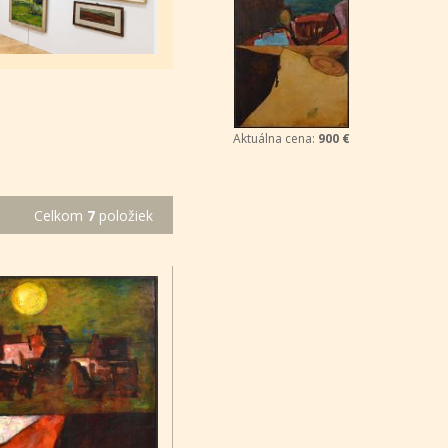
Aktuálna cena:
900 €
Celkom
7
položiek