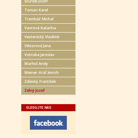
Šturdík Jozef
Toman Karel
Trembáč Michal
Vavrová Katarína
Vestenický Vladimír
Viktorová Jana
Votruba Jaroslav
Warhol Andy
Weiner-Kráľ Imrich
Záleský František
Zelný Jozef
SLEDUJTE NÁS