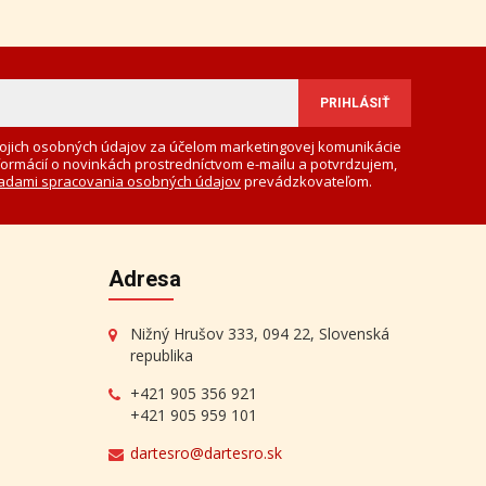
ojich osobných údajov za účelom marketingovej komunikácie
formácií o novinkách prostredníctvom e-mailu a potvrdzujem,
adami spracovania osobných údajov
prevádzkovateľom.
Adresa
Nižný Hrušov 333, 094 22, Slovenská
republika
+421 905 356 921
+421 905 959 101
dartesro@dartesro.sk