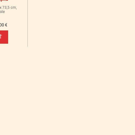
 x 73,5 cm,
ole
00 €
Ť