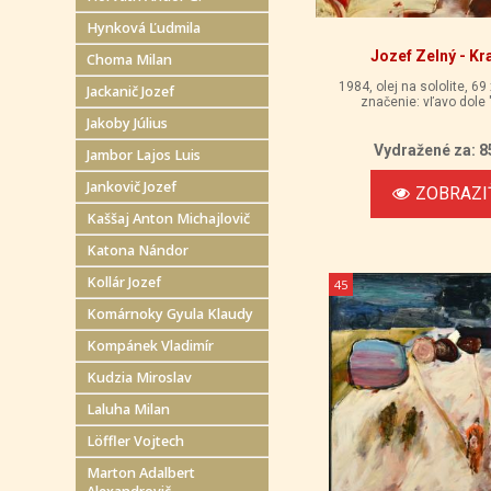
Hynková Ľudmila
Jozef Zelný - Kr
Choma Milan
1984, olej na sololite, 69
Jackanič Jozef
značenie: vľavo dole 
Jakoby Július
Vydražené za: 8
Jambor Lajos Luis
Jankovič Jozef
ZOBRAZI
Kaššaj Anton Michajlovič
Katona Nándor
Kollár Jozef
45
Komárnoky Gyula Klaudy
Kompánek Vladimír
Kudzia Miroslav
Laluha Milan
Löffler Vojtech
Marton Adalbert