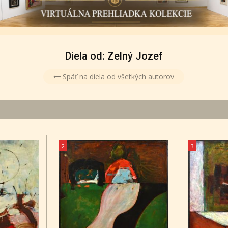
Diela od: Zelný Jozef
Späť na diela od všetkých autorov
2
3