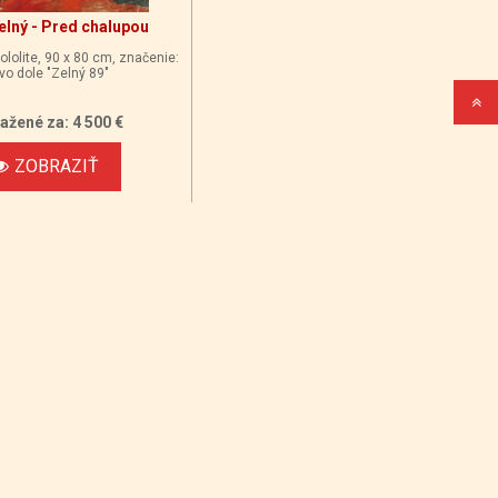
elný - Pred chalupou
ololite, 90 x 80 cm, značenie:
vo dole "Zelný 89"
ažené za: 4 500 €
ZOBRAZIŤ