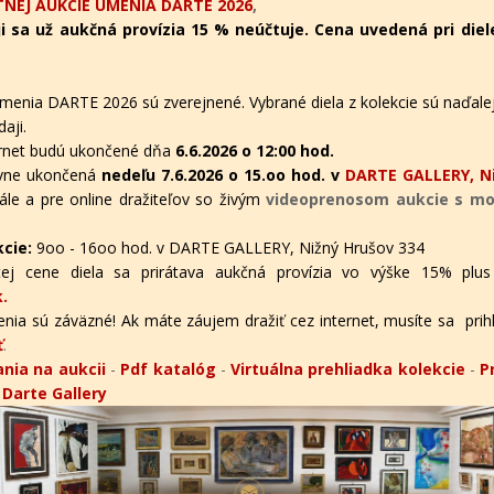
NEJ AUKCIE UMENIA DARTE 2026
,
i sa už aukčná provízia 15 % neúčtuje. Cena uvedená pri diel
menia DARTE 2026 sú zverejnené. Vybrané diela z kolekcie sú naďalej
aji.
ternet budú ukončené dňa
6.6.2026 o 12:00 hod.
tívne ukončená
nedeľu 7.6.2026 o 15.oo hod. v
DARTE GALLERY, Ni
ále a pre online dražiteľov
so živým
videoprenosom aukcie s mož
kcie:
9oo - 16oo hod. v DARTE GALLERY, Nižný Hrušov 334
ej cene diela sa prirátava aukčná provízia vo výške 15% plus
.
nia sú záväzné! Ak máte záujem dražiť cez internet, musíte sa prihlás
ť
.
nia na aukcii
-
Pdf katalóg
-
Virtuálna prehliadka kolekcie
-
P
v Darte Gallery