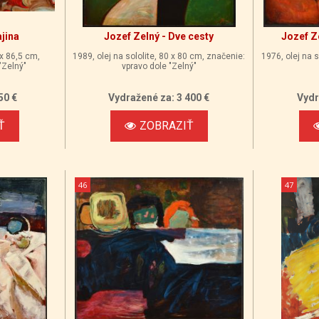
ajina
Jozef Zelný - Dve cesty
Jozef Z
 x 86,5 cm,
1989, olej na sololite, 80 x 80 cm, značenie:
1976, olej na s
"Zelný"
vpravo dole "Zelný"
50 €
Vydražené za: 3 400 €
Vydr
Ť
ZOBRAZIŤ
46
47