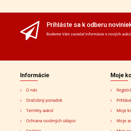
Prihláste sa k odberu novinie
Budeme Vám zasielať informácie o nových aukciá
Informácie
Moje k
O nás
Registr
Dražobný poriadok
Prihlás
Termíny aukcií
Moje k
Ochrana osobných údajov
Moje a
Cookies
Moji au