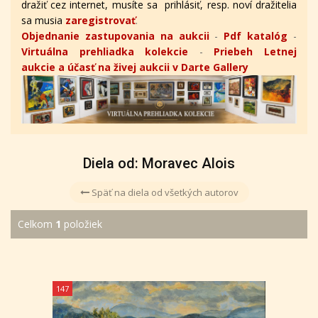
dražiť cez internet, musíte sa prihlásiť, resp. noví dražitelia
sa musia
zaregistrovať
.
Objednanie zastupovania na aukcii
-
Pdf katalóg
-
Virtuálna prehliadka kolekcie
-
Priebeh Letnej
aukcie a účasť na živej aukcii v Darte Gallery
Diela od: Moravec Alois
Späť na diela od všetkých autorov
Celkom
1
položiek
147