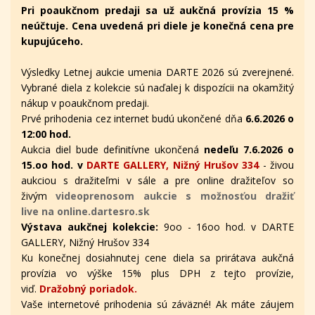
Pri poaukčnom predaji sa už aukčná provízia 15 %
neúčtuje. Cena uvedená pri diele je konečná cena pre
kupujúceho.
Výsledky Letnej aukcie umenia DARTE 2026 sú zverejnené.
Vybrané diela z kolekcie sú naďalej k dispozícii na okamžitý
nákup v poaukčnom predaji.
Prvé prihodenia cez internet budú ukončené dňa
6.6.2026 o
12:00 hod.
Aukcia diel bude definitívne ukončená
nedeľu 7.6.2026 o
15.oo hod. v
DARTE GALLERY, Nižný Hrušov 334
- živou
aukciou s dražiteľmi v sále a pre online dražiteľov
so
živým
videoprenosom aukcie s možnosťou dražiť
live na online.dartesro.sk
Výstava aukčnej kolekcie:
9oo - 16oo hod. v DARTE
GALLERY, Nižný Hrušov 334
Ku konečnej dosiahnutej cene diela sa prirátava aukčná
provízia vo výške 15% plus DPH z tejto provízie,
viď.
Dražobný poriadok.
Vaše internetové prihodenia sú záväzné! Ak máte záujem