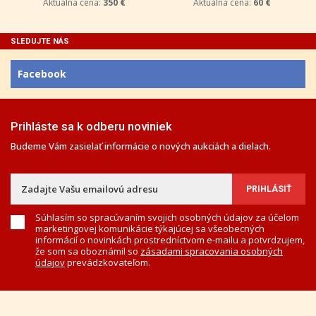
Aktuálna cena:
350 €
Aktuálna cena:
60 €
SLEDUJTE NÁS
Facebook
Prihláste sa k odberu noviniek
Budeme Vám zasielať informácie o nových aukciách a dielach.
Súhlasím so spracúvaním svojich osobných údajov za účelom
marketingovej komunikácie týkajúcej sa všeobecných
informácií o novinkách prostredníctvom e-mailu a potvrdzujem,
že som sa oboznámil so
zásadami spracovania osobných
údajov
prevádzkovateľom.