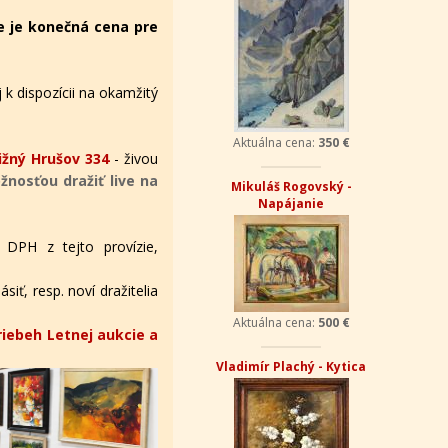
e je konečná cena pre
 k dispozícii na okamžitý
Aktuálna cena:
350 €
žný Hrušov 334
- živou
nosťou dražiť live na
Mikuláš Rogovský -
Napájanie
 DPH z tejto provízie,
iť, resp. noví dražitelia
Aktuálna cena:
500 €
riebeh Letnej aukcie a
Vladimír Plachý - Kytica