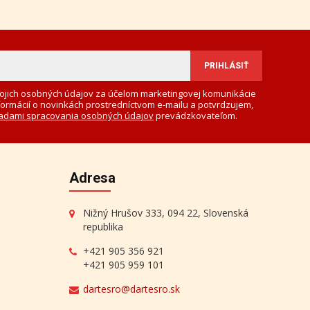
ojich osobných údajov za účelom marketingovej komunikácie
formácií o novinkách prostredníctvom e-mailu a potvrdzujem,
adami spracovania osobných údajov
prevádzkovateľom.
Adresa
Nižný Hrušov 333, 094 22, Slovenská
republika
+421 905 356 921
+421 905 959 101
dartesro@dartesro.sk