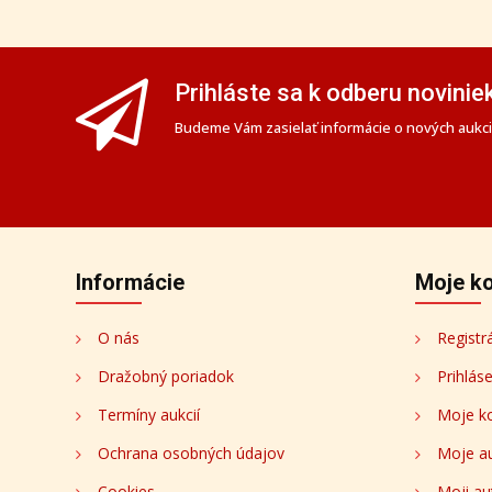
Prihláste sa k odberu novinie
Budeme Vám zasielať informácie o nových aukciá
Informácie
Moje k
O nás
Registr
Dražobný poriadok
Prihlás
Termíny aukcií
Moje k
Ochrana osobných údajov
Moje a
Cookies
Moji au