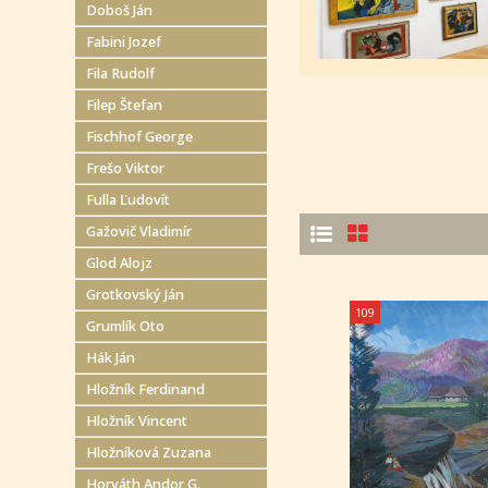
Doboš Ján
Fabini Jozef
Fila Rudolf
Filep Štefan
Fischhof George
Frešo Viktor
Fulla Ľudovít
Gažovič Vladimír
Glod Alojz
Grotkovský Ján
109
Grumlík Oto
Hák Ján
Hložník Ferdinand
Hložník Vincent
Hložníková Zuzana
Horváth Andor G.