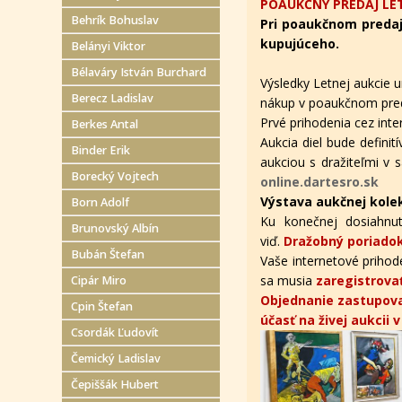
POAUKČNÝ PREDAJ LET
Behrík Bohuslav
Pri poaukčnom predaj
kupujúceho.
Belányi Viktor
Bélaváry István Burchard
Výsledky Letnej aukcie u
Berecz Ladislav
nákup v poaukčnom pred
Prvé prihodenia cez in
Berkes Antal
Aukcia diel bude defini
Binder Erik
aukciou s dražiteľmi v s
Borecký Vojtech
online.dartesro.sk
Výstava aukčnej kole
Born Adolf
Ku konečnej dosiahnut
Brunovský Albín
viď.
Dražobný poriadok
Bubán Štefan
Vaše internetové prihode
sa musia
zaregistrova
Cipár Miro
Objednanie zastupova
Cpin Štefan
účasť na živej aukcii 
Csordák Ľudovít
Čemický Ladislav
Čepiššák Hubert