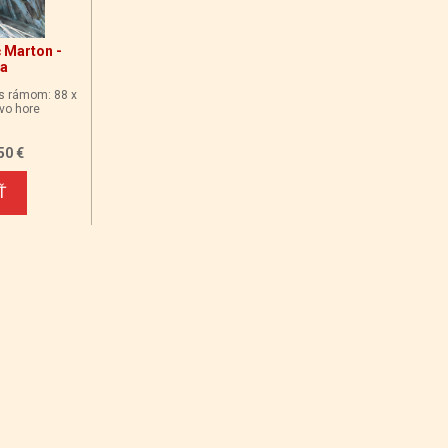
č Marton -
na
 s rámom: 88 x
vo hore
50 €
Ť