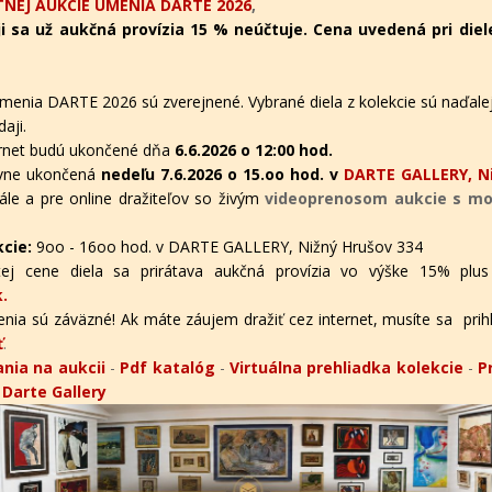
NEJ AUKCIE UMENIA DARTE 2026
,
i sa už aukčná provízia 15 % neúčtuje. Cena uvedená pri diel
menia DARTE 2026 sú zverejnené. Vybrané diela z kolekcie sú naďalej
aji.
ternet budú ukončené dňa
6.6.2026 o 12:00 hod.
tívne ukončená
nedeľu 7.6.2026 o 15.oo hod. v
DARTE GALLERY, Ni
ále a pre online dražiteľov
so živým
videoprenosom aukcie s mož
kcie:
9oo - 16oo hod. v DARTE GALLERY, Nižný Hrušov 334
ej cene diela sa prirátava aukčná provízia vo výške 15% plus
.
nia sú záväzné! Ak máte záujem dražiť cez internet, musíte sa prihlás
ť
.
nia na aukcii
-
Pdf katalóg
-
Virtuálna prehliadka kolekcie
-
P
v Darte Gallery