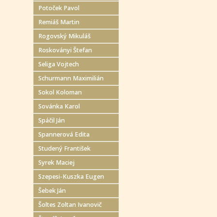
Potoček Pavol
Remiáš Martin
Rogovský Mikuláš
Roskoványi Štefan
Seliga Vojtech
Schurmann Maximilián
Sokol Koloman
Sovánka Karol
Spáčil Ján
Spannerová Edita
Studený František
Syrek Maciej
Szepesi-Kuszka Eugen
Šebek Ján
Šoltes Zoltan Ivanovič