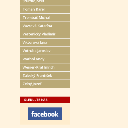
Šturdík Jozef
Toman Karel
Trembáč Michal
Vavrová Katarína
Vestenický Vladimír
Viktorová Jana
Votruba Jaroslav
Warhol Andy
Weiner-Kráľ Imrich
Záleský František
Zelný Jozef
SLEDUJTE NÁS