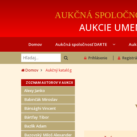
AUKČNÁ SPOLOČN
AUKCIE UMEN
Domov
Aukčná spoločnosť DARTE
Auk
Prihlásenie
Registrá
Domov
Aukčný katalóg
ZOZNAM AUTOROV V AUKCII
Alexy Janko
Babinčák Miroslav
Bánsághi Vincent
Bártfay Tibor
Bazlík Adam
Bazovský Miloš Alexander