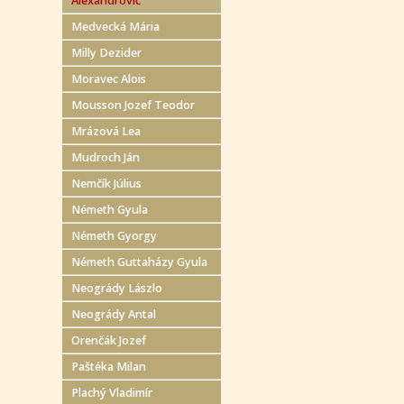
Alexandrovič
Medvecká Mária
Milly Dezider
Moravec Alois
Mousson Jozef Teodor
Mrázová Lea
Mudroch Ján
Nemčík Július
Németh Gyula
Németh Gyorgy
Németh Guttaházy Gyula
Neogrády Lászlo
Neogrády Antal
Orenčák Jozef
Paštéka Milan
Plachý Vladimír