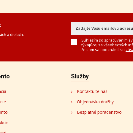
k
ch a dielach.
Súhlasím so spracúvaním sv
týkajúcej sa všeobecných in
že som sa oboznámil so
zás
onto
Služby
ácia
Kontaktujte nás
enie
Objednávka dražby
onto
Bezplatné poradenstvo
ukcie
tori