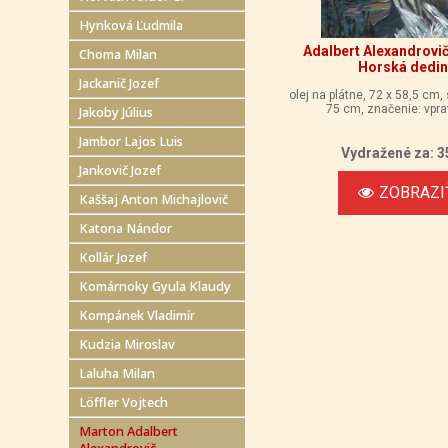
Hynková Ľudmila
Adalbert Alexandrovi
Choma Milan
Horská dedi
Jackanič Jozef
olej na plátne, 72 x 58,5 cm,
75 cm, značenie: vpra
Jakoby Július
Jambor Lajos Luis
Vydražené za: 3
Jankovič Jozef
ZOBRAZI
Kaššaj Anton Michajlovič
Katona Nándor
Kollár Jozef
Komárnoky Gyula Klaudy
Kompánek Vladimír
Kudzia Miroslav
Laluha Milan
Löffler Vojtech
Marton Adalbert