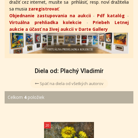
dražiť cez internet, musíte sa prihlásiť, resp. noví dražitelia
sa musia
zaregistrovať
.
Objednanie zastupovania na aukcii
-
Pdf katalóg
-
Virtuálna prehliadka kolekcie
-
Priebeh Letnej
aukcie a účasť na živej aukcii v Darte Gallery
Diela od: Plachý Vladimír
Späť na diela od všetkých autorov
Celkom
4
položiek
20