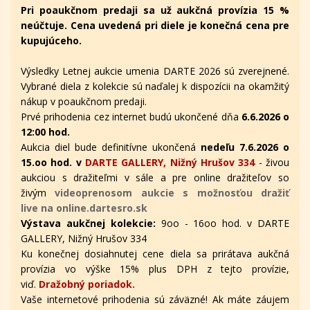
Pri poaukčnom predaji sa už aukčná provízia 15 %
neúčtuje. Cena uvedená pri diele je konečná cena pre
kupujúceho.
Výsledky Letnej aukcie umenia DARTE 2026 sú zverejnené.
Vybrané diela z kolekcie sú naďalej k dispozícii na okamžitý
nákup v poaukčnom predaji.
Prvé prihodenia cez internet budú ukončené dňa
6.6.2026 o
12:00 hod.
Aukcia diel bude definitívne ukončená
nedeľu 7.6.2026 o
15.oo hod. v
DARTE GALLERY, Nižný Hrušov 334
- živou
aukciou s dražiteľmi v sále a pre online dražiteľov
so
živým
videoprenosom aukcie s možnosťou dražiť
live na online.dartesro.sk
Výstava aukčnej kolekcie:
9oo - 16oo hod. v DARTE
GALLERY, Nižný Hrušov 334
Ku konečnej dosiahnutej cene diela sa prirátava aukčná
provízia vo výške 15% plus DPH z tejto provízie,
viď.
Dražobný poriadok.
Vaše internetové prihodenia sú záväzné! Ak máte záujem