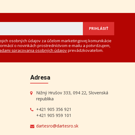
ojich osobných údajov za účelom marketingovej komunikácie
formácií o novinkách prostredníctvom e-mailu a potvrdzujem,
adami spracovania osobných údajov
prevádzkovateľom.
Adresa
Nižný Hrušov 333, 094 22, Slovenská
republika
+421 905 356 921
+421 905 959 101
dartesro@dartesro.sk