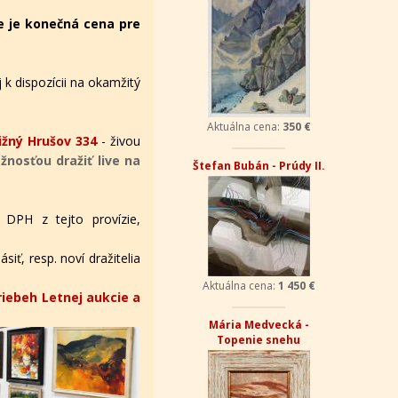
e je konečná cena pre
 k dispozícii na okamžitý
Aktuálna cena:
350 €
žný Hrušov 334
- živou
nosťou dražiť live na
Štefan Bubán - Prúdy II.
 DPH z tejto provízie,
iť, resp. noví dražitelia
Aktuálna cena:
1 450 €
riebeh Letnej aukcie a
Mária Medvecká -
Topenie snehu