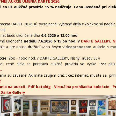
NEJ AUKCIE UMENIA DARTE 2026
,
i sa už aukčná provízia 15 % neúčtuje. Cena uvedená pri diel
menia DARTE 2026 sú zverejnené. Vybrané diela z kolekcie sú naďalej
aji.
ternet budú ukončené dňa
6.6.2026 o 12:00 hod.
tívne ukončená
nedeľu 7.6.2026 o 15.oo hod. v
DARTE GALLERY, Ni
ále a pre online dražiteľov
so živým
videoprenosom aukcie s mož
kcie:
9oo - 16oo hod. v DARTE GALLERY, Nižný Hrušov 334
ej cene diela sa prirátava aukčná provízia vo výške 15% plus
.
nia sú záväzné! Ak máte záujem dražiť cez internet, musíte sa prihlás
ť
.
nia na aukcii
-
Pdf katalóg
-
Virtuálna prehliadka kolekcie
-
P
v Darte Gallery