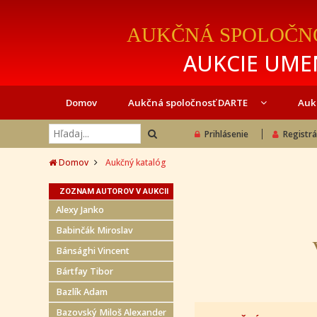
AUKČNÁ SPOLOČN
AUKCIE UMEN
Domov
Aukčná spoločnosť DARTE
Auk
Prihlásenie
Registrá
Domov
Aukčný katalóg
ZOZNAM AUTOROV V AUKCII
Alexy Janko
Babinčák Miroslav
Bánsághi Vincent
Bártfay Tibor
Bazlík Adam
Bazovský Miloš Alexander