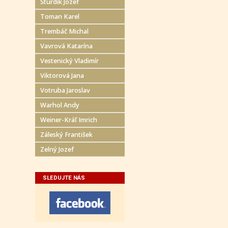
Šturdík Jozef
Toman Karel
Trembáč Michal
Vavrová Katarína
Vestenický Vladimír
Viktorová Jana
Votruba Jaroslav
Warhol Andy
Weiner-Kráľ Imrich
Záleský František
Zelný Jozef
SLEDUJTE NÁS