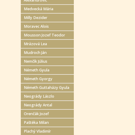
Alexandrovič
Medvecká Mária
Milly Dezider
Moravec Alois
Mousson Jozef Teodor
Mrázová Lea
Mudroch Ján
Nemčík Július
Németh Gyula
Németh Gyorgy
Németh Guttaházy Gyula
Neogrády Lászlo
Neogrády Antal
Orenčák Jozef
Paštéka Milan
Plachý Vladimír