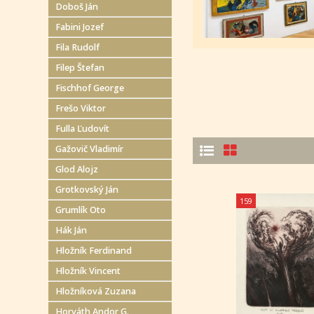
Doboš Ján
Fabini Jozef
Fila Rudolf
Filep Štefan
Fischhof George
Frešo Viktor
Fulla Ľudovít
Gažovič Vladimír
Glod Alojz
Grotkovský Ján
159
Grumlík Oto
Hák Ján
Hložník Ferdinand
Hložník Vincent
Hložníková Zuzana
Horváth Andor G.