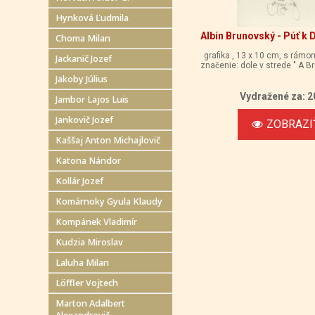
Hynková Ľudmila
Albín Brunovský - Púť k 
Choma Milan
grafika , 13 x 10 cm, s rámo
Jackanič Jozef
značenie: dole v strede " A 
Jakoby Július
Vydražené za: 2
Jambor Lajos Luis
Jankovič Jozef
ZOBRAZI
Kaššaj Anton Michajlovič
Katona Nándor
Kollár Jozef
Komárnoky Gyula Klaudy
Kompánek Vladimír
Kudzia Miroslav
Laluha Milan
Löffler Vojtech
Marton Adalbert