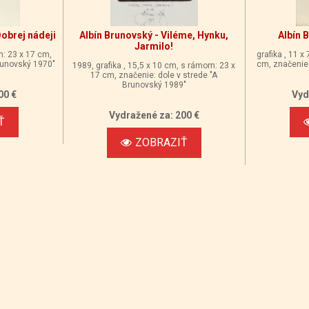
Dobrej nádeji
Albín Brunovský - Viléme, Hynku,
Albín 
Jarmilo!
m: 23 x 17 cm,
grafika , 11 x
Brunovský 1970"
cm, značenie:
1989, grafika , 15,5 x 10 cm, s rámom: 23 x
17 cm, značenie: dole v strede "A
Brunovský 1989"
00 €
Vyd
Vydražené za: 200 €
Ť
ZOBRAZIŤ