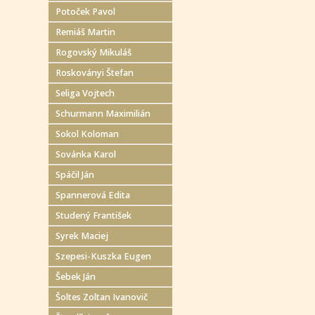
Potoček Pavol
Remiáš Martin
Rogovský Mikuláš
Roskoványi Štefan
Seliga Vojtech
Schurmann Maximilián
Sokol Koloman
Sovánka Karol
Spáčil Ján
Spannerová Edita
Studený František
Syrek Maciej
Szepesi-Kuszka Eugen
Šebek Ján
Šoltes Zoltan Ivanovič