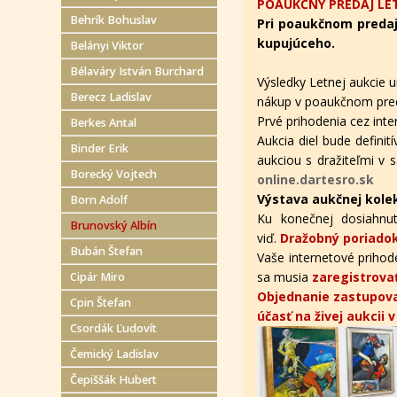
POAUKČNÝ PREDAJ LET
Behrík Bohuslav
Pri poaukčnom predaj
kupujúceho.
Belányi Viktor
Bélaváry István Burchard
Výsledky Letnej aukcie u
Berecz Ladislav
nákup v poaukčnom pred
Prvé prihodenia cez in
Berkes Antal
Aukcia diel bude defini
Binder Erik
aukciou s dražiteľmi v s
Borecký Vojtech
online.dartesro.sk
Výstava aukčnej kole
Born Adolf
Ku konečnej dosiahnut
Brunovský Albín
viď.
Dražobný poriadok
Bubán Štefan
Vaše internetové prihode
sa musia
zaregistrova
Cipár Miro
Objednanie zastupova
Cpin Štefan
účasť na živej aukcii 
Csordák Ľudovít
Čemický Ladislav
Čepiššák Hubert