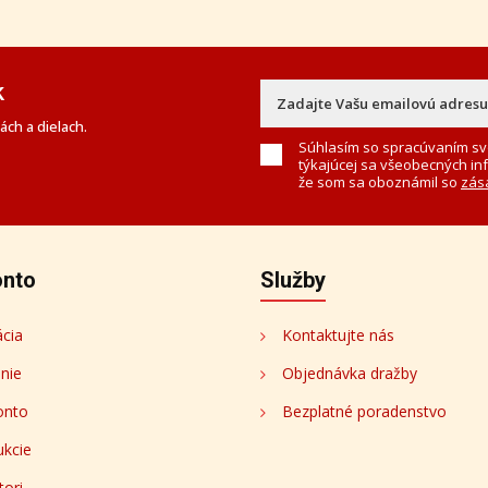
k
ch a dielach.
Súhlasím so spracúvaním sv
týkajúcej sa všeobecných in
že som sa oboznámil so
zás
onto
Služby
ácia
Kontaktujte nás
enie
Objednávka dražby
onto
Bezplatné poradenstvo
ukcie
tori