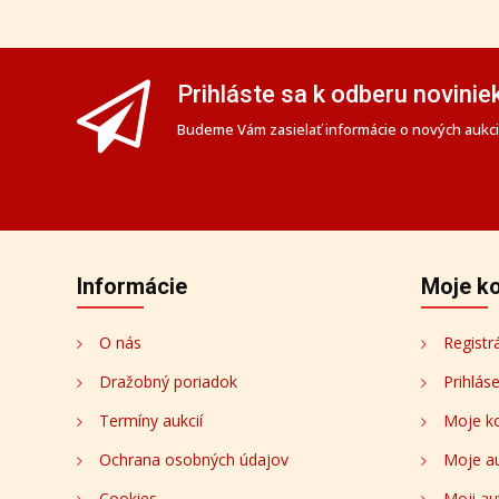
Prihláste sa k odberu novinie
Budeme Vám zasielať informácie o nových aukciá
Informácie
Moje k
O nás
Registr
Dražobný poriadok
Prihlás
Termíny aukcií
Moje k
Ochrana osobných údajov
Moje a
Cookies
Moji au