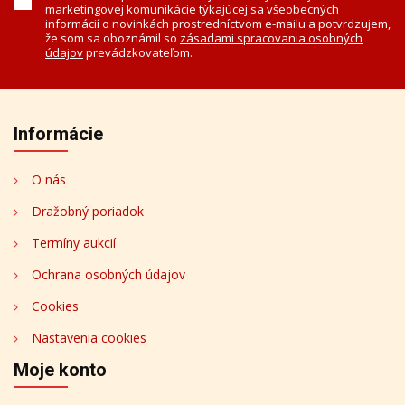
marketingovej komunikácie týkajúcej sa všeobecných
informácií o novinkách prostredníctvom e-mailu a potvrdzujem,
že som sa oboznámil so
zásadami spracovania osobných
údajov
prevádzkovateľom.
Informácie
O nás
Dražobný poriadok
Termíny aukcií
Ochrana osobných údajov
Cookies
Nastavenia cookies
Moje konto