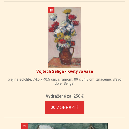
18
Vojtech Seliga - Kvety vo váze
olej na sololite, 74,5 x 40,5 cm, s rámom: 89 x 54,5 cm, značenie: vľavo
dole "Seliga"
Vydražené za: 250 €
ZOBRAZIŤ
19