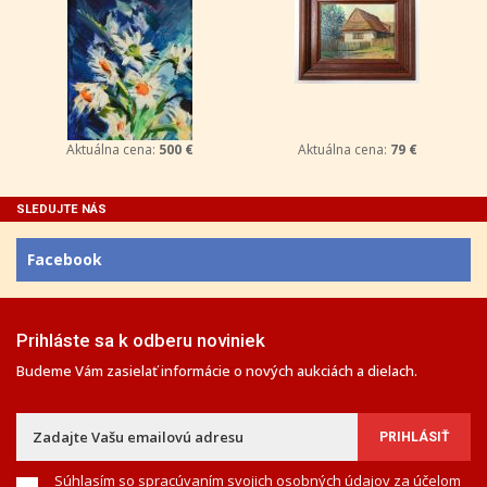
Aktuálna cena:
500 €
Aktuálna cena:
79 €
SLEDUJTE NÁS
Facebook
Prihláste sa k odberu noviniek
Budeme Vám zasielať informácie o nových aukciách a dielach.
Súhlasím so spracúvaním svojich osobných údajov za účelom