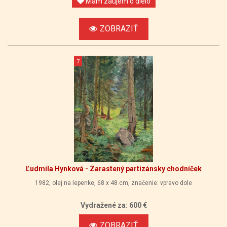
Mám záujem o dielo
ZOBRAZIŤ
7
Ľudmila Hynková - Zarastený partizánsky chodníček
1982, olej na lepenke, 68 x 48 cm, značenie: vpravo dole
Vydražené za: 600 €
ZOBRAZIŤ