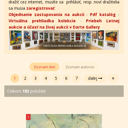
dražiť cez internet, musíte sa prihlásiť, resp. noví dražitelia
sa musia
zaregistrovať
.
Objednanie zastupovania na aukcii
-
Pdf katalóg
-
Virtuálna prehliadka kolekcie
-
Priebeh Letnej
aukcie a účasť na živej aukcii v Darte Gallery
Zoznam diel
Zoznam autorov
1
2
3
4
5
6
7
ďalej
Celkom
183
položiek
1