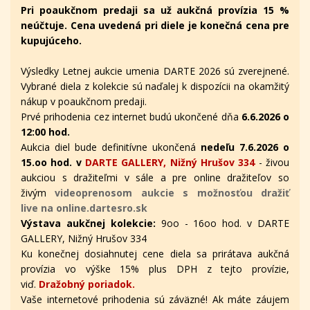
Pri poaukčnom predaji sa už aukčná provízia 15 %
neúčtuje. Cena uvedená pri diele je konečná cena pre
kupujúceho.
Výsledky Letnej aukcie umenia DARTE 2026 sú zverejnené.
Vybrané diela z kolekcie sú naďalej k dispozícii na okamžitý
nákup v poaukčnom predaji.
Prvé prihodenia cez internet budú ukončené dňa
6.6.2026 o
12:00 hod.
Aukcia diel bude definitívne ukončená
nedeľu 7.6.2026 o
15.oo hod. v
DARTE GALLERY, Nižný Hrušov 334
- živou
aukciou s dražiteľmi v sále a pre online dražiteľov
so
živým
videoprenosom aukcie s možnosťou dražiť
live na online.dartesro.sk
Výstava aukčnej kolekcie:
9oo - 16oo hod. v DARTE
GALLERY, Nižný Hrušov 334
Ku konečnej dosiahnutej cene diela sa prirátava aukčná
provízia vo výške 15% plus DPH z tejto provízie,
viď.
Dražobný poriadok.
Vaše internetové prihodenia sú záväzné! Ak máte záujem