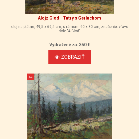
Alojz Glod - Tatry s Gerlachom
olej na plátne, 49,5 x 69,5 cm, s rámom: 60 x 80 cm, značenie: vľavo
dole "A.Glod"
Vydražené za: 350 €
ZOBRAZIŤ
14