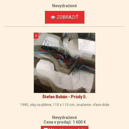
Nevydražené
ZOBRAZIŤ
6
Štefan Bubán - Prúdy II.
1995, olej na plátne, 110 x 110 cm, značenie: vľavo dole
Nevydražené
Cena v predaji: 1 600 €