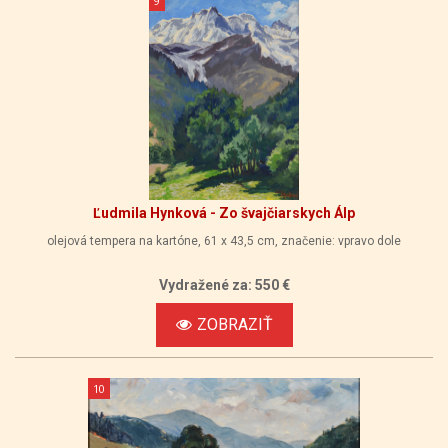
9
Ľudmila Hynková - Zo švajčiarskych Álp
olejová tempera na kartóne, 61 x 43,5 cm, značenie: vpravo dole
Vydražené za: 550 €
ZOBRAZIŤ
10