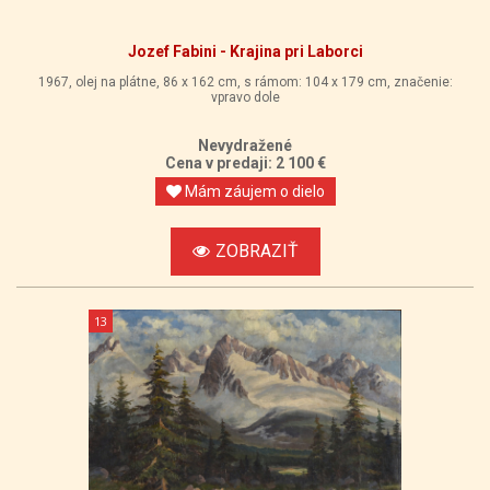
Jozef Fabini - Krajina pri Laborci
1967, olej na plátne, 86 x 162 cm, s rámom: 104 x 179 cm, značenie:
vpravo dole
Nevydražené
Cena v predaji: 2 100 €
Mám záujem o dielo
ZOBRAZIŤ
13