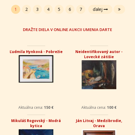
1
2
3
4
5
6
7
ďalej
DRAŽTE DIELA V ONLINE AUKCII UMENIA DARTE
Ľudmila Hynková - Pobrežie
Neidentifikovaný autor -
Lovecké zátišie
Aktuálna cena:
150 €
Aktuálna cena:
100 €
Mikuláš Rogovský - Modrá
Ján Litvaj - Medzibrodie,
kytica
Orava