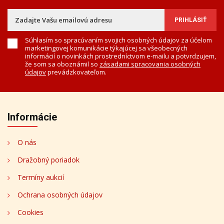
Súhlasím so spracúvaním svojich osobných údajov za účelom
marketingovej komunikácie týkajúcej sa všeobecných
informácií o novinkách prostredníctvom e-mailu a potvrdzujem,
že som sa oboznámil so
zásadami spracovania osobných
údajov
prevádzkovateľom.
Informácie
O nás
Dražobný poriadok
Termíny aukcií
Ochrana osobných údajov
Cookies