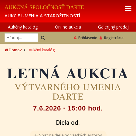
AUKČNÁ SPOLOČNOSŤ DARTE
AUKCIE UMENIA A STAROŽITNOSTÍ
Aukčný katalóg
Online aukcia
Galerijný predaj
Prihlásenie
Registrácia
Domov
Aukčný katalóg
LETNÁ AUKCIA
VÝTVARNÉHO UMENIA
DARTE
7.6.2026 · 15:00 hod.
Diela od:
Späť na diela od všetkých autorov