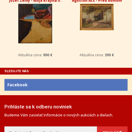
Jozef Zelný - Moja krajina II.
Ágoston Ács - Pred domom
Aktuálna cena:
900 €
Aktuálna cena:
390 €
SLEDUJTE NÁS
Facebook
Prihláste sa k odberu noviniek
Budeme Vám zasielať informácie o nových aukciách a dielach.