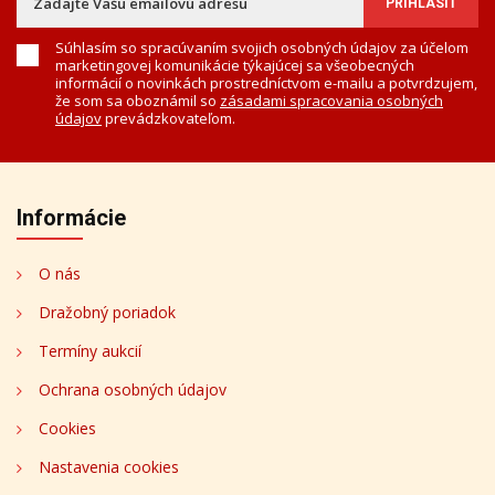
Súhlasím so spracúvaním svojich osobných údajov za účelom
marketingovej komunikácie týkajúcej sa všeobecných
informácií o novinkách prostredníctvom e-mailu a potvrdzujem,
že som sa oboznámil so
zásadami spracovania osobných
údajov
prevádzkovateľom.
Informácie
O nás
Dražobný poriadok
Termíny aukcií
Ochrana osobných údajov
Cookies
Nastavenia cookies