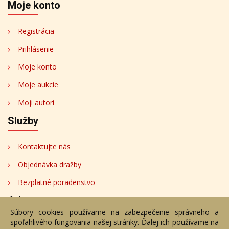
Moje konto
Registrácia
Prihlásenie
Moje konto
Moje aukcie
Moji autori
Služby
Kontaktujte nás
Objednávka dražby
Bezplatné poradenstvo
Adresa
Súbory cookies používame na zabezpečenie správneho a
spoľahlivého fungovania našej stránky. Ďalej ich používame na
Nižný Hrušov 333, 094 22, Slovenská republika