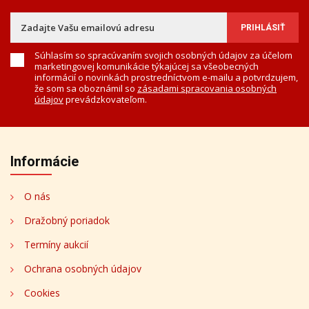
Súhlasím so spracúvaním svojich osobných údajov za účelom
marketingovej komunikácie týkajúcej sa všeobecných
informácií o novinkách prostredníctvom e-mailu a potvrdzujem,
že som sa oboznámil so
zásadami spracovania osobných
údajov
prevádzkovateľom.
Informácie
O nás
Dražobný poriadok
Termíny aukcií
Ochrana osobných údajov
Cookies