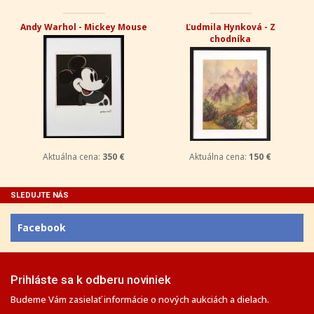
Andy Warhol - Mickey Mouse
Ľudmila Hynková - Z
chodníka
Aktuálna cena:
350 €
Aktuálna cena:
150 €
SLEDUJTE NÁS
Facebook
Prihláste sa k odberu noviniek
Budeme Vám zasielať informácie o nových aukciách a dielach.