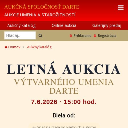
AUKČNÁ SPOLOČNOSŤ DARTE
AUKCIE UMENIA A STAROŽITNOSTÍ
Aukčný katalóg
Online aukcia
Galerijný predaj
Prihlásenie
Registrácia
Domov
Aukčný katalóg
LETNÁ AUKCIA
VÝTVARNÉHO UMENIA
DARTE
7.6.2026 · 15:00 hod.
Diela od:
Späť na diela od všetkých autorov