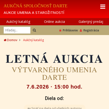
AUKČNÁ SPOLOČNOSŤ DARTE
AUKCIE UMENIA A STAROŽITNOSTÍ
Aukčný katalóg
Online aukcia
Galerijný predaj
Prihlásenie
Registrácia
Domov
Aukčný katalóg
LETNÁ AUKCIA
VÝTVARNÉHO UMENIA
DARTE
7.6.2026 · 15:00 hod.
Diela od:
Späť na diela od všetkých autorov