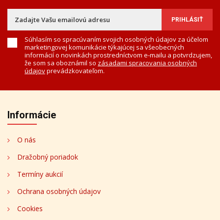
Súhlasím so spracúvaním svojich osobných údajov za účelom
marketingovej komunikácie týkajúcej sa všeobecných
informácií o novinkách prostredníctvom e-mailu a potvrdzujem,
že som sa oboznámil so
zásadami spracovania osobných
údajov
prevádzkovateľom.
Informácie
O nás
Dražobný poriadok
Termíny aukcií
Ochrana osobných údajov
Cookies