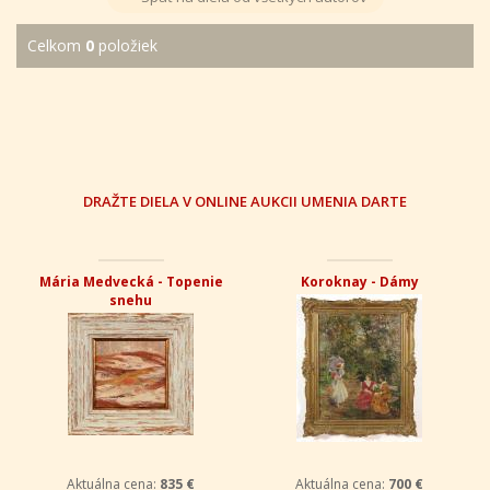
Celkom
0
položiek
DRAŽTE DIELA V ONLINE AUKCII UMENIA DARTE
Mária Medvecká - Topenie
Koroknay - Dámy
snehu
Aktuálna cena:
835 €
Aktuálna cena:
700 €