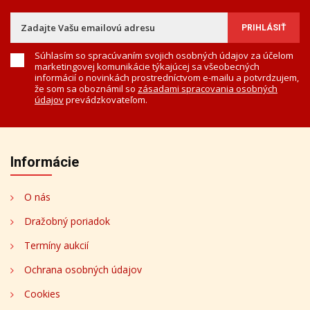
Súhlasím so spracúvaním svojich osobných údajov za účelom
marketingovej komunikácie týkajúcej sa všeobecných
informácií o novinkách prostredníctvom e-mailu a potvrdzujem,
že som sa oboznámil so
zásadami spracovania osobných
údajov
prevádzkovateľom.
Informácie
O nás
Dražobný poriadok
Termíny aukcií
Ochrana osobných údajov
Cookies