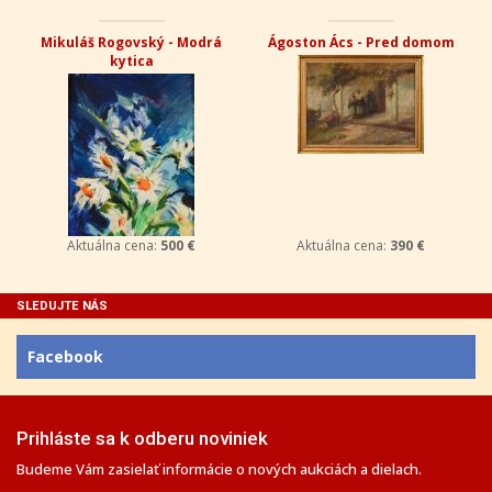
Mikuláš Rogovský - Modrá
Ágoston Ács - Pred domom
kytica
Aktuálna cena:
500 €
Aktuálna cena:
390 €
SLEDUJTE NÁS
Facebook
Prihláste sa k odberu noviniek
Budeme Vám zasielať informácie o nových aukciách a dielach.