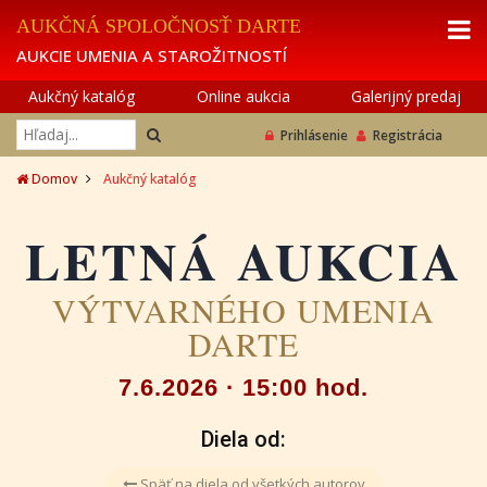
AUKČNÁ SPOLOČNOSŤ DARTE
AUKCIE UMENIA A STAROŽITNOSTÍ
Aukčný katalóg
Online aukcia
Galerijný predaj
Prihlásenie
Registrácia
Domov
Aukčný katalóg
LETNÁ AUKCIA
VÝTVARNÉHO UMENIA
DARTE
7.6.2026 · 15:00 hod.
Diela od:
Späť na diela od všetkých autorov