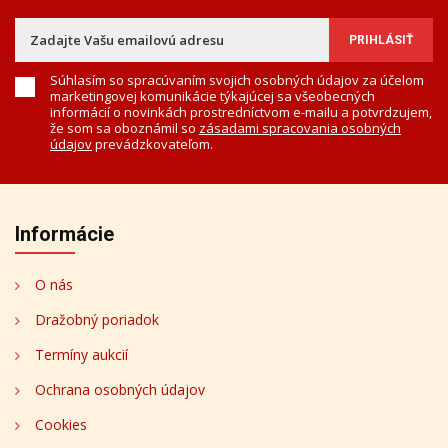
Súhlasím so spracúvaním svojich osobných údajov za účelom
marketingovej komunikácie týkajúcej sa všeobecných
informácií o novinkách prostredníctvom e-mailu a potvrdzujem,
že som sa oboznámil so
zásadami spracovania osobných
údajov
prevádzkovateľom.
Informácie
O nás
Dražobný poriadok
Termíny aukcií
Ochrana osobných údajov
Cookies