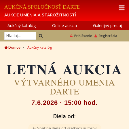
AUKČNÁ SPOLOČNOSŤ DARTE
AUKCIE UMENIA A STAROŽITNOSTÍ
Aukčný katalóg
Online aukcia
Galerijný predaj
Prihlásenie
Registrácia
Domov
Aukčný katalóg
LETNÁ AUKCIA
VÝTVARNÉHO UMENIA
DARTE
7.6.2026 · 15:00 hod.
Diela od:
Späť na diela od všetkých autorov