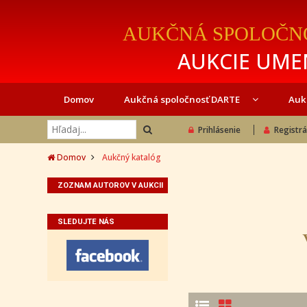
AUKČNÁ SPOLOČN
AUKCIE UMEN
Domov
Aukčná spoločnosť DARTE
Auk
Prihlásenie
Registrá
Domov
Aukčný katalóg
ZOZNAM AUTOROV V AUKCII
SLEDUJTE NÁS