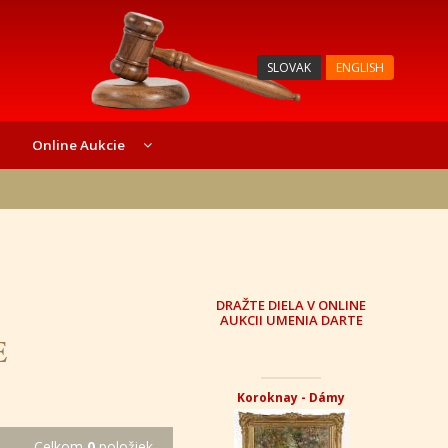
SLOVAK
ENGLISH
Online Aukcie
DRAŽTE DIELA V ONLINE
AUKCII UMENIA DARTE
E
Koroknay - Dámy
Celkom
0
položiek