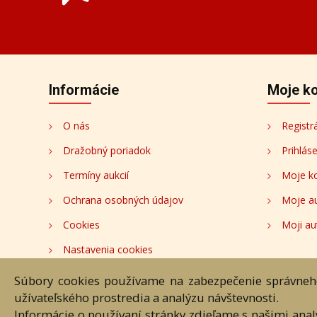
Informácie
Moje k
O nás
Registr
Dražobný poriadok
Prihlás
Termíny aukcií
Moje k
Ochrana osobných údajov
Moje a
Cookies
Moji au
Nastavenia cookies
Súbory cookies používame na zabezpečenie správneho
Hlavná st
užívateľského prostredia a analýzu návštevnosti.
Informácie o používaní stránky zdieľame s našimi ana