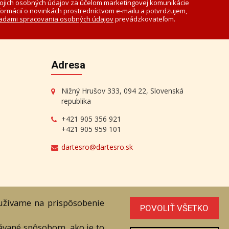
ojich osobných údajov za účelom marketingovej komunikácie
formácií o novinkách prostredníctvom e-mailu a potvrdzujem,
adami spracovania osobných údajov
prevádzkovateľom.
Adresa
Nižný Hrušov 333, 094 22, Slovenská
republika
+421 905 356 921
+421 905 959 101
dartesro@dartesro.sk
oužívame na prispôsobenie
POVOLIŤ VŠETKO
line Aukcia
vávané spôsobom, ako je to