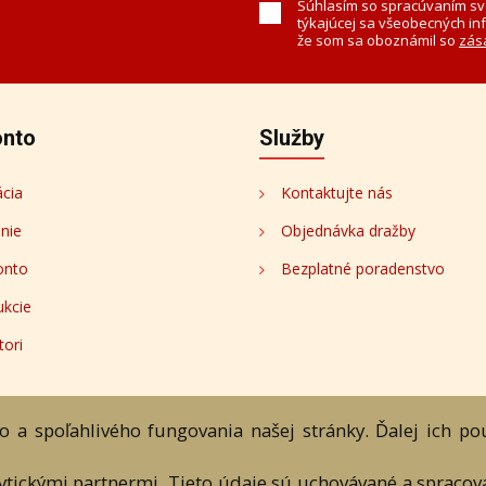
Súhlasím so spracúvaním sv
týkajúcej sa všeobecných in
že som sa oboznámil so
zás
onto
Služby
ácia
Kontaktujte nás
enie
Objednávka dražby
onto
Bezplatné poradenstvo
ukcie
tori
 a spoľahlivého fungovania našej stránky. Ďalej ich p
ránka
Aukčný katalóg
Objednávka dražby
Termíny aukcií
On
lytickými partnermi. Tieto údaje sú uchovávané a spraco