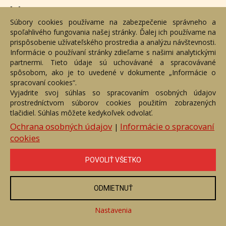
Adresa
Súbory cookies používame na zabezpečenie správneho a
spoľahlivého fungovania našej stránky. Ďalej ich používame na
Nižný Hrušov 333, 094 22, Slovenská republika
prispôsobenie užívateľského prostredia a analýzu návštevnosti.
Informácie o používaní stránky zdieľame s našimi analytickými
+421 905 356 921
partnermi. Tieto údaje sú uchovávané a spracovávané
+421 905 959 101
spôsobom, ako je to uvedené v dokumente „Informácie o
dartesro@dartesro.sk
spracovaní cookies“.
Vyjadrite svoj súhlas so spracovaním osobných údajov
prostredníctvom súborov cookies použitím zobrazených
tlačidiel. Súhlas môžete kedykoľvek odvolať.
Hlavná stránka
Aukčný katalóg
Objednávka dražby
Termíny aukcií
Online Aukcia
Ochrana osobných údajov
Informácie o spracovaní
|
cookies
DARTE AUKČNÁ SPOLOČNOSŤ s.r.o. © 2007 - 2026
Akékoľvek používanie obrazových a textových súčastí tejto stránky je
podmienené výslovným súhlasom jej vlastníka. Všetky práva sú
POVOLIŤ VŠETKO
vyhradené.
ODMIETNUŤ
Nastavenia