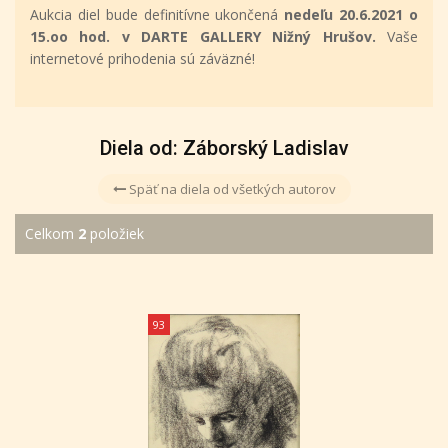
Aukcia diel bude definitívne ukončená
nedeľu 20.6.2021 o
15.oo hod. v DARTE GALLERY Nižný Hrušov.
Vaše
internetové prihodenia sú záväzné!
Diela od: Záborský Ladislav
Späť na diela od všetkých autorov
Celkom
2
položiek
93