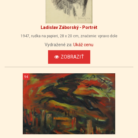
Ladislav Záborský - Portrét
1947, rudka na papieri, 28 x 20 cm, značenie: vpravo dole
Vydražené za:
Ukáž cenu
ZOBRAZIŤ
94