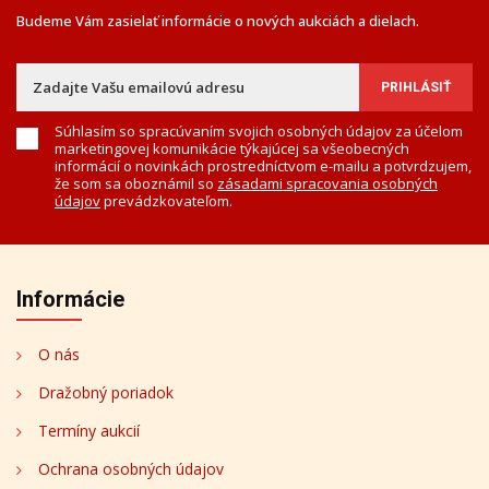
Budeme Vám zasielať informácie o nových aukciách a dielach.
Súhlasím so spracúvaním svojich osobných údajov za účelom
marketingovej komunikácie týkajúcej sa všeobecných
informácií o novinkách prostredníctvom e-mailu a potvrdzujem,
že som sa oboznámil so
zásadami spracovania osobných
údajov
prevádzkovateľom.
Informácie
O nás
Dražobný poriadok
Termíny aukcií
Ochrana osobných údajov