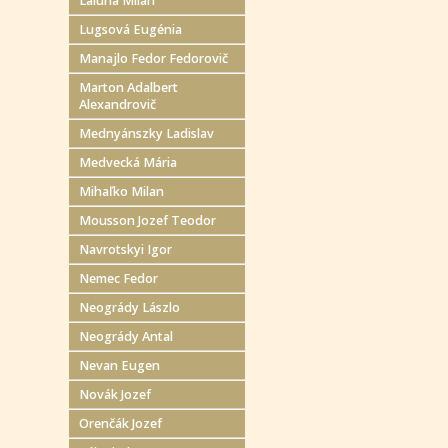
Laluha Milan
Lugsová Eugénia
Manajlo Fedor Fedorovič
Marton Adalbert
Alexandrovič
Mednyánszky Ladislav
Medvecká Mária
Mihaľko Milan
Mousson Jozef Teodor
Navrotskyi Igor
Nemec Fedor
Neogrády Lászlo
Neogrády Antal
Nevan Eugen
Novák Jozef
Orenčák Jozef