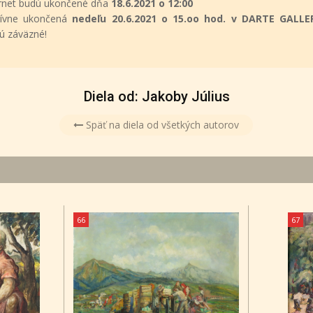
ternet budú ukončené dňa
18.6.2021 o 12:00
itívne ukončená
nedeľu 20.6.2021 o 15.oo hod. v DARTE GALLE
sú záväzné!
Diela od: Jakoby Július
Späť na diela od všetkých autorov
66
67