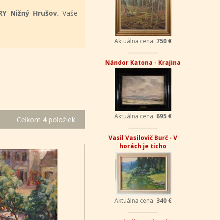
RY Nižný Hrušov.
Vaše
Aktuálna cena:
750 €
Nándor Katona - Krajina
Aktuálna cena:
695 €
Celkom
4
položiek
Vasil Vasilovič Burč - V
horách je ticho
Aktuálna cena:
340 €