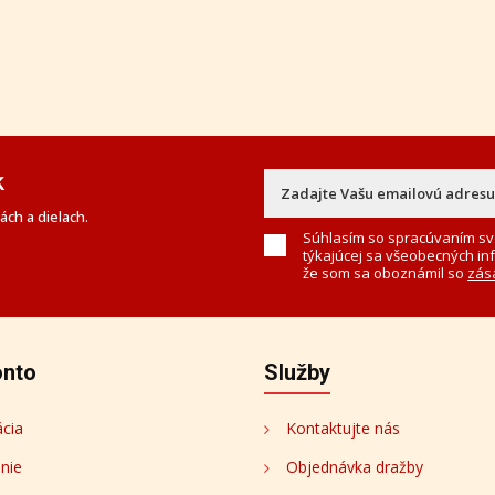
k
ch a dielach.
Súhlasím so spracúvaním sv
týkajúcej sa všeobecných in
že som sa oboznámil so
zás
onto
Služby
ácia
Kontaktujte nás
enie
Objednávka dražby