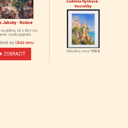
Ľudmila Hynková -
Kostolíky
s Jakoby - Košice
 na plátne, 66 x 48,5 cm,
enie: vzadu popiska
žené za:
Ukáž cenu
Aktuálna cena:
150 €
ZOBRAZIŤ