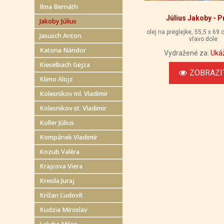
Ilma Bernáth
Július Jakoby - P
Jakoby Július
olej na preglejke, 55,5 x 69
Jasusch Anton
vľavo dole
Katona Nándor
Vydražené za:
Uká
Kieselbach Gejza
ZOBRAZI
Klimo Alojz
Kolesnikov ml. Vladimir
Kolesnikov st. Vladimir
Koller Július
Kompánek Vladimír
Kozub Valéra
Krajcova Viera
Kresila Juraj
Križan Ľudovít
Kudzia Miroslav