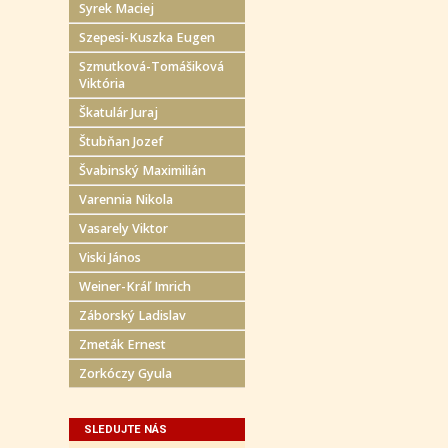
Syrek Maciej
Szepesi-Kuszka Eugen
Szmutková-Tomášiková
Viktória
Škatulár Juraj
Štubňan Jozef
Švabinský Maximilián
Varennia Nikola
Vasarely Viktor
Viski János
Weiner-Kráľ Imrich
Záborský Ladislav
Zmeták Ernest
Zorkóczy Gyula
SLEDUJTE NÁS