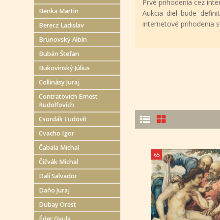
Prvé prihodenia cez in
Benka Martin
Aukcia diel bude defin
internetové prihodenia 
Berecz Ladislav
Brunovský Albín
Bubán Štefan
Bukovinský Július
Collinásy Juraj
Contratovich Ernest
Rudolfovich
Csordák Ľudovít
Cvacho Igor
Čabala Michal
65
Čičvák Michal
Dalí Salvador
Daňo Juraj
Dubay Orest
Éder Gyula