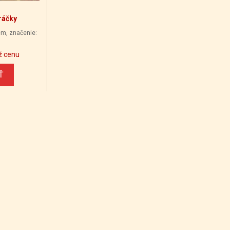
ráčky
 cm, značenie:
ž cenu
Ť