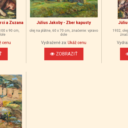
arci a Zuzana
Július Jakoby - Zber kapusty
Júliu
 100 x 90 cm,
olej na plátne, 60 x 70 cm, značenie: vpravo
1932, olej
dole
dole
znač
ž cenu
Vydražené za:
Ukáž cenu
Vydra
Ť
ZOBRAZIŤ