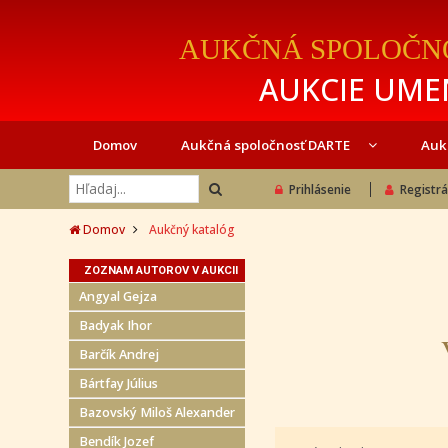
AUKČNÁ SPOLOČN
AUKCIE UMEN
Domov
Aukčná spoločnosť DARTE
Auk
Prihlásenie
Registrá
Domov
Aukčný katalóg
ZOZNAM AUTOROV V AUKCII
Angyal Gejza
Badyak Ihor
Barčík Andrej
Bártfay Július
Bazovský Miloš Alexander
Bendík Jozef