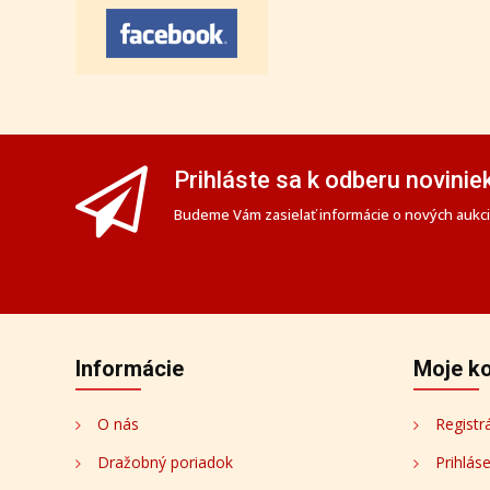
Prihláste sa k odberu novinie
Budeme Vám zasielať informácie o nových aukciá
Informácie
Moje k
O nás
Registr
Dražobný poriadok
Prihlás