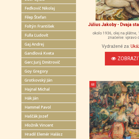
Feďkovič Nikolaj
Filep Štefan
Július Jakoby - Dvaja st
Foltýn František
okolo 1936, olej na plátne,
Fulla Ľudovít
značenie: vpravo 
Gaj Andrej
Vydražené za:
Uká
Gandlová Kveta
ZOBRAZI
Gerc Jurij Dmitrovič
Goy Gregory
Grotkovský Ján
68
Hajnal Michal
Hák Ján
Hammel Pavol
Haščák Jozef
Hložník Vincent
Hradil Elemér Halász