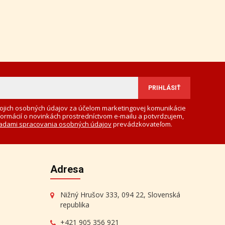
ojich osobných údajov za účelom marketingovej komunikácie
formácií o novinkách prostredníctvom e-mailu a potvrdzujem,
adami spracovania osobných údajov
prevádzkovateľom.
Adresa
Nižný Hrušov 333, 094 22, Slovenská
republika
+421 905 356 921