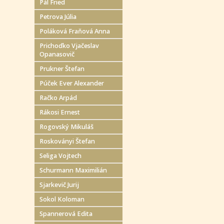
Pál Fried
Petrova Júlia
Poláková Fraňová Anna
Prichoďko Vjačeslav
Opanasovič
Prukner Štefan
Púček Ever Alexander
Račko Arpád
Rákosi Ernest
Rogovský Mikuláš
Roskoványi Štefan
Seliga Vojtech
Schurmann Maximilián
Sjarkevič Jurij
Sokol Koloman
Spannerová Edita