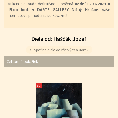
Aukcia diel bude definitívne ukončená
nedeľu 20.6.2021 o
15.oo hod. v DARTE GALLERY Nižný Hrušov.
Vaše
internetové prihodenia sú záväzné!
Diela od: Haščák Jozef
Späť na diela od všetkých autorov
Celkom
1
položiek
30