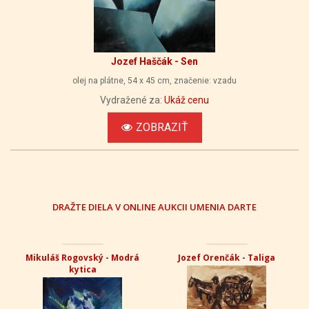
Jozef Haščák - Sen
olej na plátne, 54 x 45 cm, značenie: vzadu
Vydražené za:
Ukáž cenu
ZOBRAZIŤ
DRAŽTE DIELA V ONLINE AUKCII UMENIA DARTE
Mikuláš Rogovský - Modrá
Jozef Orenčák - Taliga
kytica