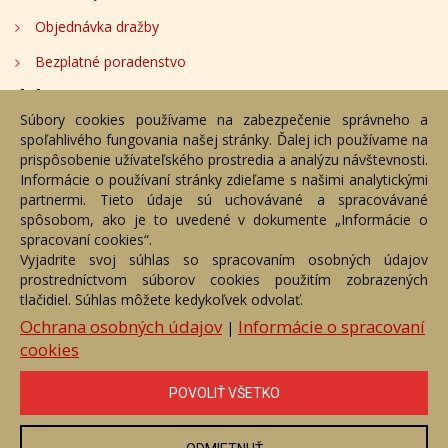
Objednávka dražby
Bezplatné poradenstvo
Adresa
Súbory cookies používame na zabezpečenie správneho a
spoľahlivého fungovania našej stránky. Ďalej ich používame na
Nižný Hrušov 333, 094 22, Slovenská republika
prispôsobenie užívateľského prostredia a analýzu návštevnosti.
Informácie o používaní stránky zdieľame s našimi analytickými
+421 905 356 921
partnermi. Tieto údaje sú uchovávané a spracovávané
+421 905 959 101
spôsobom, ako je to uvedené v dokumente „Informácie o
dartesro@dartesro.sk
spracovaní cookies“.
Vyjadrite svoj súhlas so spracovaním osobných údajov
prostredníctvom súborov cookies použitím zobrazených
tlačidiel. Súhlas môžete kedykoľvek odvolať.
Hlavná stránka
Aukčný katalóg
Objednávka dražby
Termíny aukcií
Online Aukcia
Ochrana osobných údajov
Informácie o spracovaní
|
cookies
DARTE AUKČNÁ SPOLOČNOSŤ s.r.o. © 2007 - 2026
Akékoľvek používanie obrazových a textových súčastí tejto stránky je
podmienené výslovným súhlasom jej vlastníka. Všetky práva sú
POVOLIŤ VŠETKO
vyhradené.