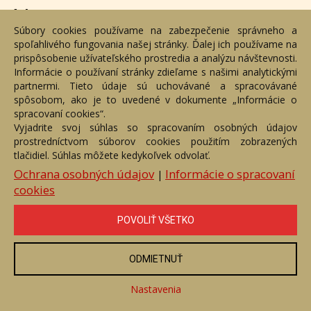
Adresa
Súbory cookies používame na zabezpečenie správneho a
spoľahlivého fungovania našej stránky. Ďalej ich používame na
Nižný Hrušov 333, 094 22, Slovenská republika
prispôsobenie užívateľského prostredia a analýzu návštevnosti.
Informácie o používaní stránky zdieľame s našimi analytickými
+421 905 356 921
partnermi. Tieto údaje sú uchovávané a spracovávané
+421 905 959 101
spôsobom, ako je to uvedené v dokumente „Informácie o
dartesro@dartesro.sk
spracovaní cookies“.
Vyjadrite svoj súhlas so spracovaním osobných údajov
prostredníctvom súborov cookies použitím zobrazených
tlačidiel. Súhlas môžete kedykoľvek odvolať.
Hlavná stránka
Aukčný katalóg
Objednávka dražby
Termíny aukcií
Online Aukcia
Ochrana osobných údajov
Informácie o spracovaní
|
cookies
DARTE AUKČNÁ SPOLOČNOSŤ s.r.o. © 2007 - 2026
Akékoľvek používanie obrazových a textových súčastí tejto stránky je
podmienené výslovným súhlasom jej vlastníka. Všetky práva sú
POVOLIŤ VŠETKO
vyhradené.
ODMIETNUŤ
Nastavenia