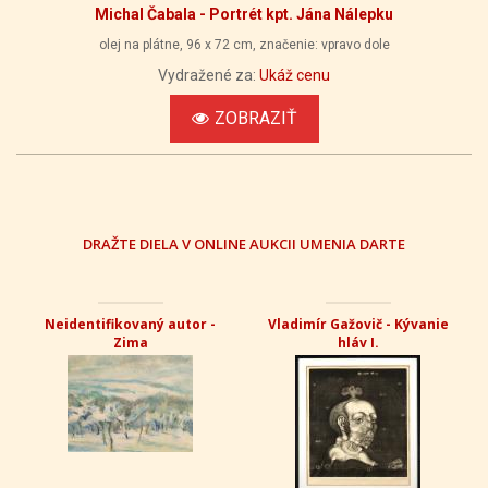
Michal Čabala - Portrét kpt. Jána Nálepku
olej na plátne, 96 x 72 cm, značenie: vpravo dole
Vydražené za:
Ukáž cenu
ZOBRAZIŤ
DRAŽTE DIELA V ONLINE AUKCII UMENIA DARTE
Neidentifikovaný autor -
Vladimír Gažovič - Kývanie
Zima
hláv I.