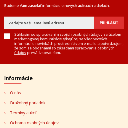
Budeme Vám zasielať informácie o nových aukciách a dielach.
Súhlasím so spracúvaním svojich osobných údajov za účelom
marketingovej komunikácie týkajúcej sa všeobecných
informácií o novinkách prostredníctvom e-mailu a potvrdzujem,
že som sa oboznámil so
zásadami spracovania osobných
údajov
prevádzkovateľom.
Informácie
O nás
Dražobný poriadok
Termíny aukcií
Ochrana osobných údajov